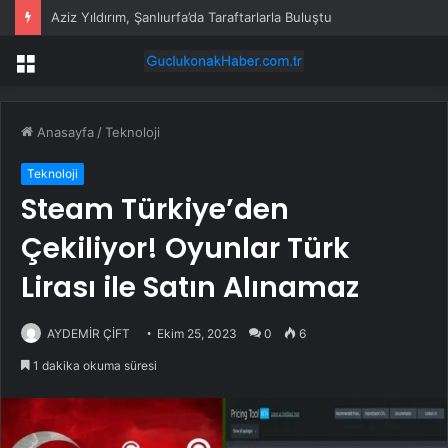
Aziz Yıldırım, Şanlıurfa’da Taraftarlarla Buluştu
Menü
Anasayfa
/
Teknoloji
Teknoloji
Steam Türkiye’den
Çekiliyor! Oyunlar Türk
Lirası ile Satın Alınamaz
AYDEMİR ÇİFT
Ekim 25, 2023
0
6
1 dakika okuma süresi