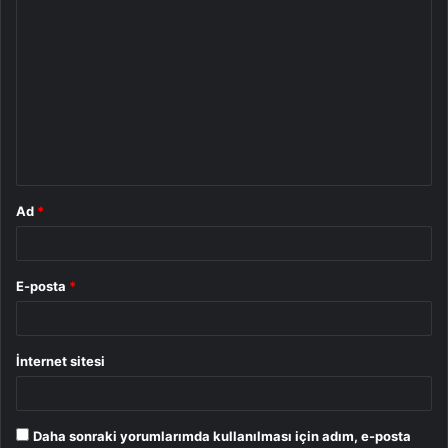
Y
o
r
u
m
*
Ad
*
E-posta
*
İnternet sitesi
Daha sonraki yorumlarımda kullanılması için adım, e-posta