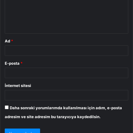
u
m
*
Ad
*
E-posta
*
İnternet sitesi
Daha sonraki yorumlarımda kullanılması için adım, e-posta
adresim ve site adresim bu tarayıcıya kaydedilsin.