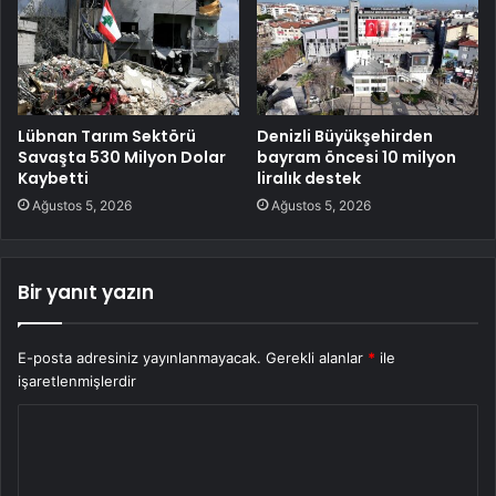
Lübnan Tarım Sektörü
Denizli Büyükşehirden
Savaşta 530 Milyon Dolar
bayram öncesi 10 milyon
Kaybetti
liralık destek
Ağustos 5, 2026
Ağustos 5, 2026
Bir yanıt yazın
E-posta adresiniz yayınlanmayacak.
Gerekli alanlar
*
ile
işaretlenmişlerdir
Y
o
r