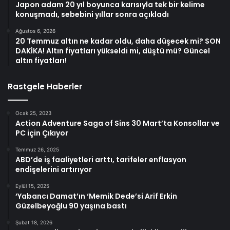
Japon adam 20 yıl boyunca karısıyla tek bir kelime
konuşmadı, sebebini yıllar sonra açıkladı
Ağustos 6, 2026
20 Temmuz altın ne kadar oldu, daha düşecek mi? SON
DAKİKA! Altın fiyatları yükseldi mi, düştü mü? Güncel
altın fiyatları!
Rastgele Haberler
Ocak 25, 2023
Action Adventure Saga of Sins 30 Mart’ta Konsollar ve
PC için Çıkıyor
Temmuz 26, 2025
ABD’de iş faaliyetleri arttı, tarifeler enflasyon
endişelerini artırıyor
Eylül 15, 2025
‘Yabancı Damat’ın ‘Memik Dede’si Arif Erkin
Güzelbeyoğlu 90 yaşına bastı
Şubat 18, 2026