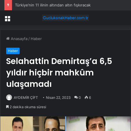
Türkiye’nin 11 ilinin altından altın fışkıracak
Menü
Anasayfa
/
Haber
Haber
Selahattin Demirtaş’a 6,5 ​​
yıldır hiçbir mahkûm
ulaşamadı
AYDEMİR ÇİFT
Nisan 22, 2023
0
6
2 dakika okuma süresi