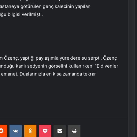
hastaneye götürülen genç kalecinin yapılan
 bilgisi verilmişti.
m Özenç, yaptığı paylaşımla yüreklere su serpti. Özenç
unduğu kanlı sedyenin görselini kullanırken, “Eldivenler
emanet. Dualarınızla en kısa zamanda tekrar
erest
Reddit
VKontakte
Odnoklassniki
Pocket
E-Posta ile paylaş
Yazdır