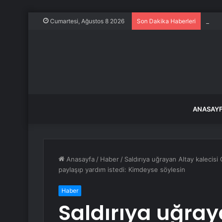
İstan
Cumartesi, Ağustos 8 2026
Son Dakika Haberleri
ANASAY
Anasayfa
/
Haber
/
Saldırıya uğrayan Altay kalecis
paylaşıp yardım istedi: Kimdeyse söylesin
Haber
Saldırıya uğray