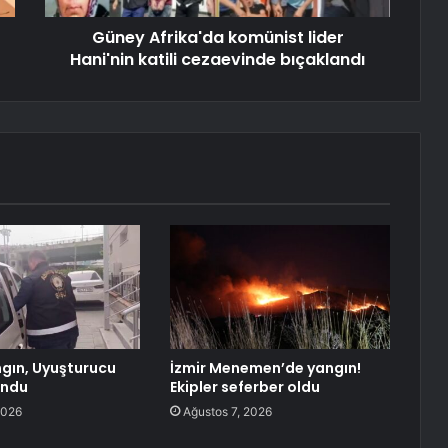
Güney Afrika'da komünist lider
Hani'nin katili cezaevinde bıçaklandı
ngın, Uyuşturucu
İzmir Menemen’de yangın!
undu
Ekipler seferber oldu
2026
Ağustos 7, 2026