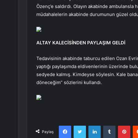
Özenç’e saldırdı. Olayın akabinde ambulansla 
müdahalelerin akabinde durumunun güzel olduğu
ALTAY KALECİSİNDEN PAYLAŞIM GELDİ
Tedavisinin akabinde taburcu edilen Ozan Evri
yaptığı paylaşımda eldivenlerinin üzerinde bul
sedyede kalmış. Kimdeyse söylesin. Kale bana 
döneceğim” sözlerini kullandı.
Facebook
Twitter
LinkedIn
Tumblr
Pint
Paylaş