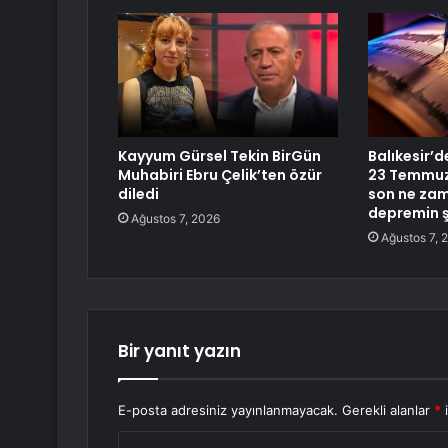
Kayyum Gürsel Tekin BirGün
Balıkesir’
Muhabiri Ebru Çelik’ten özür
23 Temmuz 
diledi
son ne za
depremin şi
Ağustos 7, 2026
Ağustos 7, 
Bir yanıt yazın
E-posta adresiniz yayınlanmayacak.
Gerekli alanlar
*
i
Y