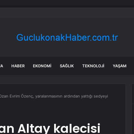
bul’da sır ölüm: 37 yaşındaki kadın savcının evinde ölü bulundu!
FA
HABER
EKONOMI
SAĞLIK
TEKNOLOJI
YAŞAM
i Ozan Evrim Özenç, yaralanmasının ardından yattığı sedyeyi
an Altay kalecisi