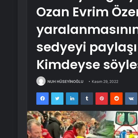
Ozan Evrim Öze
yaralanmasının
sedyeyi paylaşı
Kimdeyse söyle
NUH HÜSEYİNOĞLU
Kasım 29, 2022
Facebook
Twitter
LinkedIn
Tumblr
Pinterest
Reddit