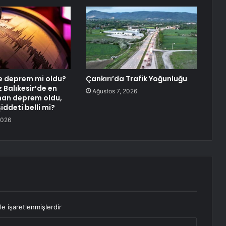
de deprem mi oldu?
Çankırı’da Trafik Yoğunluğu
Balıkesir’de en
Ağustos 7, 2026
man deprem oldu,
ddeti belli mi?
2026
le işaretlenmişlerdir