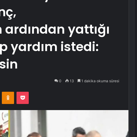
nç,
 ardından yattığı
p yardım istedi:
sin
0
13
1 dakika okuma süresi
VKontakte
Odnoklassniki
Pocket