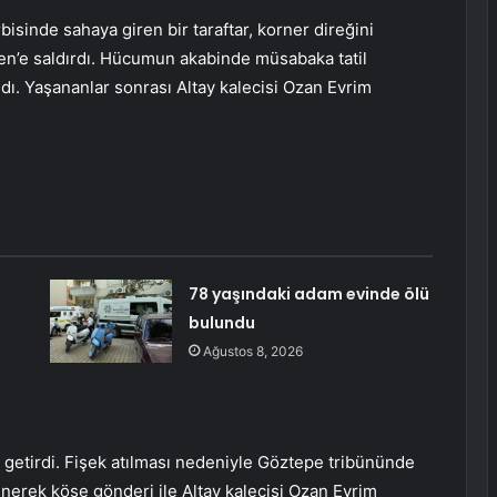
isinde sahaya giren bir taraftar, korner direğini
en’e saldırdı. Hücumun akabinde müsabaka tatil
ındı. Yaşananlar sonrası Altay kalecisi Ozan Evrim
78 yaşındaki adam evinde ölü
bulundu
Ağustos 8, 2026
getirdi. Fişek atılması nedeniyle Göztepe tribününde
a inerek köşe gönderi ile Altay kalecisi Ozan Evrim