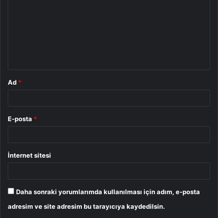
r
u
m
*
Ad
*
E-posta
*
İnternet sitesi
Daha sonraki yorumlarımda kullanılması için adım, e-posta
adresim ve site adresim bu tarayıcıya kaydedilsin.