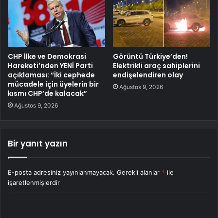
CHP İlke ve Demokrasi
Görüntü Türkiye’den!
Hareketi’nden YENİ Parti
Elektrikli araç sahiplerini
açıklaması: “İki cephede
endişelendiren olay
mücadele için üyelerin bir
Ağustos 9, 2026
kısmı CHP’de kalacak”
Ağustos 9, 2026
Bir yanıt yazın
E-posta adresiniz yayınlanmayacak.
Gerekli alanlar
*
ile
işaretlenmişlerdir
Y
o