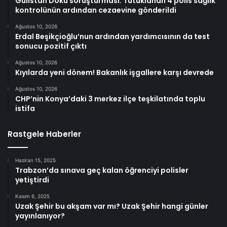
Gülistan Doku soruşturması: Tutuklanan 4 polis sağlık
kontrolünün ardından cezaevine gönderildi
Ağustos 10, 2026
Erdal Beşikçioğlu’nun ardından yardımcısının da test
sonucu pozitif çıktı
Ağustos 10, 2026
Kıyılarda yeni dönem! Bakanlık işgallere karşı devrede
Ağustos 10, 2026
CHP’nin Konya’daki 3 merkez ilçe teşkilatında toplu
istifa
Rastgele Haberler
Haziran 15, 2025
Trabzon’da sınava geç kalan öğrenciyi polisler
yetiştirdi
Kasım 6, 2025
Uzak Şehir bu akşam var mı? Uzak Şehir hangi günler
yayınlanıyor?