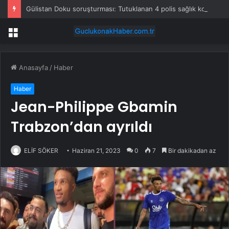
Gülistan Doku soruşturması: Tutuklanan 4 polis sağlık kontrolünün ardından cezaevine gönderildi
Menü
Anasayfa
/
Haber
Haber
Jean-Philippe Gbamin
Trabzon’dan ayrıldı
ELİF SÖKER
Haziran 21, 2023
0
7
Bir dakikadan az