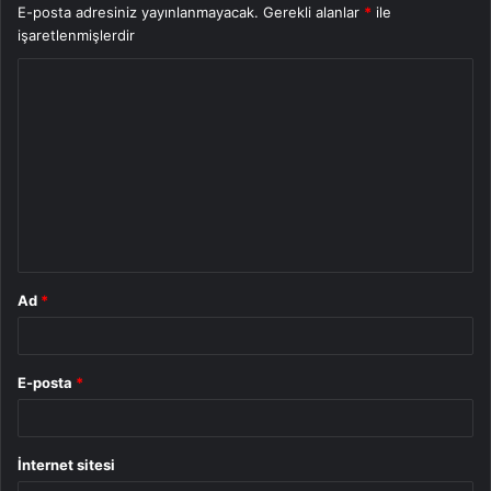
E-posta adresiniz yayınlanmayacak.
Gerekli alanlar
*
ile
işaretlenmişlerdir
Y
o
r
u
m
*
Ad
*
E-posta
*
İnternet sitesi