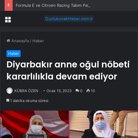
Formula E ve Citroen Racing Takım Patronu Cyril Blais Hayatını Kaybetti
Menü
Anasayfa
/
Haber
Haber
Diyarbakır anne oğul nöbeti
kararlılıkla devam ediyor
KÜBRA ÖZEN
Ocak 15, 2023
0
10
1 dakika okuma süresi