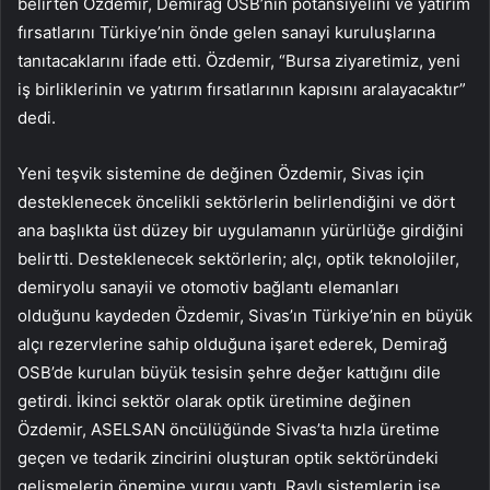
belirten Özdemir, Demirağ OSB’nin potansiyelini ve yatırım
fırsatlarını Türkiye’nin önde gelen sanayi kuruluşlarına
tanıtacaklarını ifade etti. Özdemir, “Bursa ziyaretimiz, yeni
iş birliklerinin ve yatırım fırsatlarının kapısını aralayacaktır”
dedi.
Yeni teşvik sistemine de değinen Özdemir, Sivas için
desteklenecek öncelikli sektörlerin belirlendiğini ve dört
ana başlıkta üst düzey bir uygulamanın yürürlüğe girdiğini
belirtti. Desteklenecek sektörlerin; alçı, optik teknolojiler,
demiryolu sanayii ve otomotiv bağlantı elemanları
olduğunu kaydeden Özdemir, Sivas’ın Türkiye’nin en büyük
alçı rezervlerine sahip olduğuna işaret ederek, Demirağ
OSB’de kurulan büyük tesisin şehre değer kattığını dile
getirdi. İkinci sektör olarak optik üretimine değinen
Özdemir, ASELSAN öncülüğünde Sivas’ta hızla üretime
geçen ve tedarik zincirini oluşturan optik sektöründeki
gelişmelerin önemine vurgu yaptı. Raylı sistemlerin ise