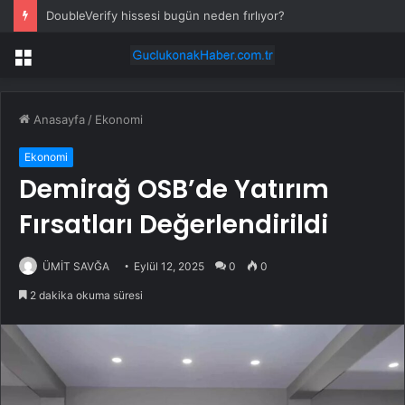
DoubleVerify hissesi bugün neden fırlıyor?
Menü
Anasayfa
/
Ekonomi
Ekonomi
Demirağ OSB’de Yatırım
Fırsatları Değerlendirildi
ÜMİT SAVĞA
Eylül 12, 2025
0
0
2 dakika okuma süresi