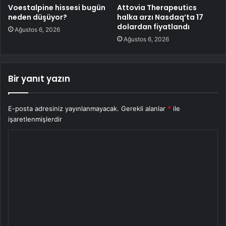
Voestalpine hissesi bugün
Attovia Therapeutics
neden düşüyor?
halka arzı Nasdaq’ta 17
dolardan fiyatlandı
Ağustos 6, 2026
Ağustos 6, 2026
Bir yanıt yazın
E-posta adresiniz yayınlanmayacak.
Gerekli alanlar
*
ile
işaretlenmişlerdir
Y
o
r
u
m
*