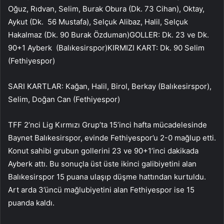
Oğuz, Rıdvan, Selim, Burak Obura (Dk. 73 Cihan), Oktay,
Aykut (Dk. 56 Mustafa), Selçuk Alibaz, Halil, Selçuk
Hakalmaz (Dk. 90 Burak Özduman)GOLLER: Dk. 23 ve Dk.
90+1 Ayberk (Balıkesirspor)KIRMIZI KART: Dk. 90 Selim
(Fethiyespor)
SARI KARTLAR: Kağan, Halil, Birol, Berkay (Balıkesirspor),
Selim, Doğan Can (Fethiyespor)
TFF 2’nci Lig Kırmızı Grup’ta 15’inci hafta mücadelesinde
Baynet Balıkesirspor, evinde Fethiyespor’u 2-0 mağlup etti.
Konut sahibi grubun gollerini 23 ve 90+1’inci dakikada
Ayberk attı. Bu sonuçla üst üste ikinci galibiyetini alan
Balıkesirspor 15 puana ulaşıp düşme hattından kurtuldu.
Art arda 3’üncü mağlubiyetini alan Fethiyespor ise 15
puanda kaldı.