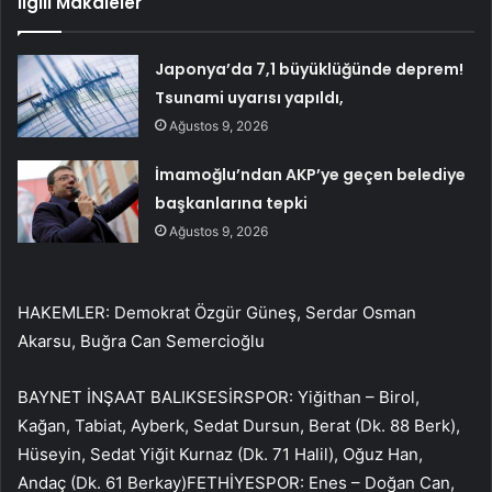
İlgili Makaleler
Japonya’da 7,1 büyüklüğünde deprem!
Tsunami uyarısı yapıldı,
Ağustos 9, 2026
İmamoğlu’ndan AKP’ye geçen belediye
başkanlarına tepki
Ağustos 9, 2026
HAKEMLER: Demokrat Özgür Güneş, Serdar Osman
Akarsu, Buğra Can Semercioğlu
BAYNET İNŞAAT BALIKSESİRSPOR: Yiğithan – Birol,
Kağan, Tabiat, Ayberk, Sedat Dursun, Berat (Dk. 88 Berk),
Hüseyin, Sedat Yiğit Kurnaz (Dk. 71 Halil), Oğuz Han,
Andaç (Dk. 61 Berkay)FETHİYESPOR: Enes – Doğan Can,