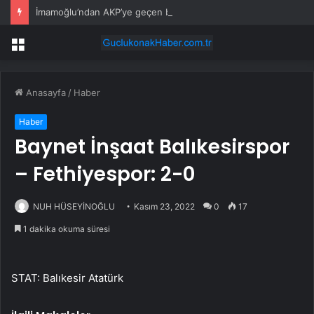
İmamoğlu’ndan AKP’ye geçen belediye başkanlarına tepki
Menü
Anasayfa
/
Haber
Haber
Baynet İnşaat Balıkesirspor
– Fethiyespor: 2-0
NUH HÜSEYİNOĞLU
Kasım 23, 2022
0
17
1 dakika okuma süresi
STAT: Balıkesir Atatürk