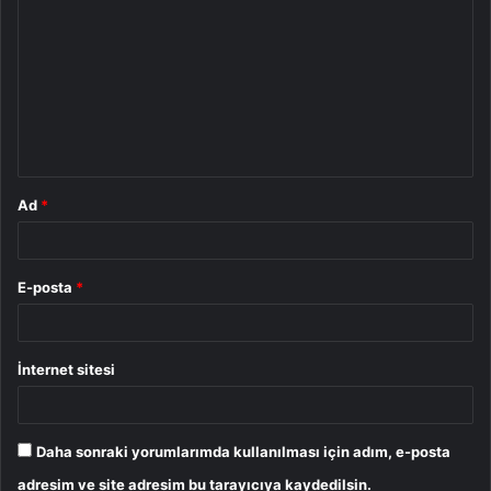
o
r
u
m
*
Ad
*
E-posta
*
İnternet sitesi
Daha sonraki yorumlarımda kullanılması için adım, e-posta
adresim ve site adresim bu tarayıcıya kaydedilsin.