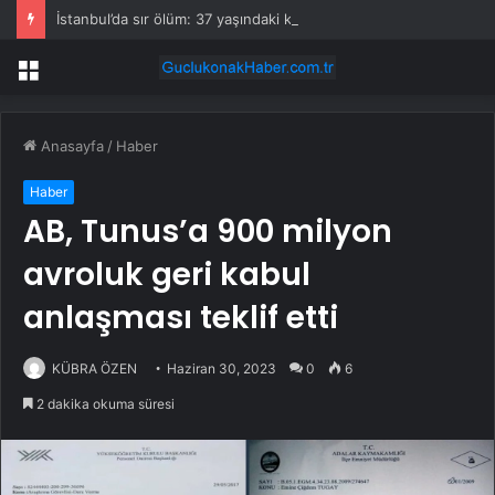
İstanbul’da sır ölüm: 37 yaşındaki kadın savcının evinde ölü bulundu!
Menü
Anasayfa
/
Haber
Haber
AB, Tunus’a 900 milyon
avroluk geri kabul
anlaşması teklif etti
KÜBRA ÖZEN
Haziran 30, 2023
0
6
2 dakika okuma süresi