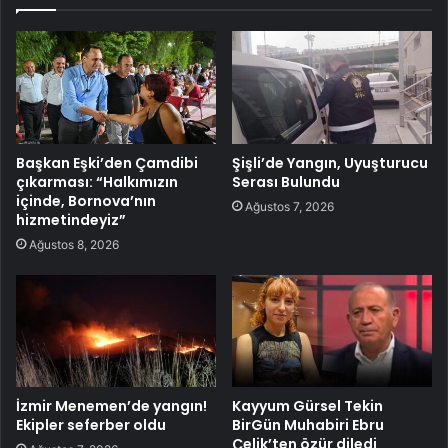
Başkan Eşki’den Çamdibi
Şişli’de Yangın, Uyuşturucu
çıkarması: “Halkımızın
Serası Bulundu
içinde, Bornova’nın
Ağustos 7, 2026
hizmetindeyiz”
Ağustos 8, 2026
İzmir Menemen’de yangın!
Kayyum Gürsel Tekin
Ekipler seferber oldu
BirGün Muhabiri Ebru
Çelik’ten özür diledi