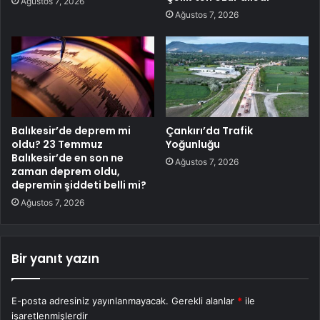
Ağustos 7, 2026
Ağustos 7, 2026
Balıkesir’de deprem mi
Çankırı’da Trafik
oldu? 23 Temmuz
Yoğunluğu
Balıkesir’de en son ne
Ağustos 7, 2026
zaman deprem oldu,
depremin şiddeti belli mi?
Ağustos 7, 2026
Bir yanıt yazın
E-posta adresiniz yayınlanmayacak.
Gerekli alanlar
*
ile
işaretlenmişlerdir