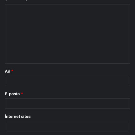
Y
o
r
u
m
*
Ad
*
E-posta
*
İnternet sitesi