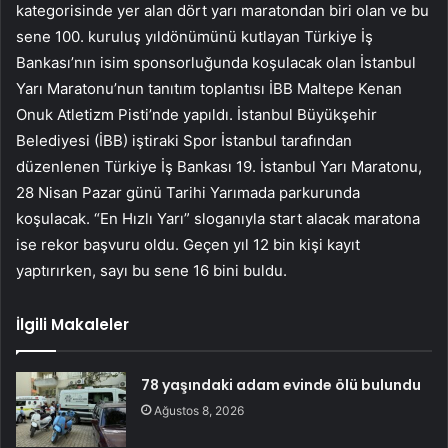
kategorisinde yer alan dört yarı maratondan biri olan ve bu
sene 100. kuruluş yıldönümünü kutlayan Türkiye İş
Bankası’nın isim sponsorluğunda koşulacak olan İstanbul
Yarı Maratonu’nun tanıtım toplantısı İBB Maltepe Kenan
Onuk Atletizm Pisti’nde yapıldı. İstanbul Büyükşehir
Belediyesi (İBB) iştiraki Spor İstanbul tarafından
düzenlenen Türkiye İş Bankası 19. İstanbul Yarı Maratonu,
28 Nisan Pazar günü Tarihi Yarımada parkurunda
koşulacak. “En Hızlı Yarı” sloganıyla start alacak maratona
ise rekor başvuru oldu. Geçen yıl 12 bin kişi kayıt
yaptırırken, sayı bu sene 16 bini buldu.
İlgili Makaleler
78 yaşındaki adam evinde ölü bulundu
Ağustos 8, 2026