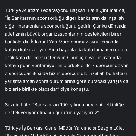
Türkiye Atletizm Federasyonu Başkanı Fatih Çintimar da,
“İş Bankası’nın sponsorluğu diğer bankaların da inşallah
diğer maratonlara sponsorluğunu getirir. Çünkü dünyada
atletizmin büyük organizasyonlarının destekçileri birer
bankalardır. İstanbul Yarı Maratonumuz aynı zamanda
kotaya katkı veriyor. Ama bayanlarda kota tamamen doldu,
artık kota derecesi isteniyor. Onun için yarı maratonda
kotaya puan verilemiyor ama erkeklerde 7 sporcumuz var,
7 sporcudan ikisi de bizim sporcumuz. İnşallah bu haftaki
yarışmalardan sonra durumlarına göre buradaki yarışta da
bizlerle birlikte olacaklar” diye konuştu.
Sezgin Lüle: “Bankamızın 100. yılında böyle bir etkinliğe
destek veriyor olmanın gururunu yaşıyoruz”
Türkiye İş Bankası Genel Müdür Yardımcısı Sezgin Lüle,
“Bu yıl yine Atatürk’ün vizyonuyla Cumhuriyetten bir yıl