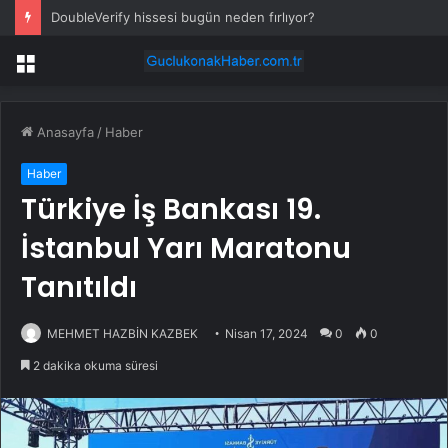
DoubleVerify hissesi bugün neden fırlıyor?
Menü
Anasayfa
/
Haber
Haber
Türkiye İş Bankası 19.
İstanbul Yarı Maratonu
Tanıtıldı
MEHMET HAZBİN KAZBEK
Nisan 17, 2024
0
0
2 dakika okuma süresi