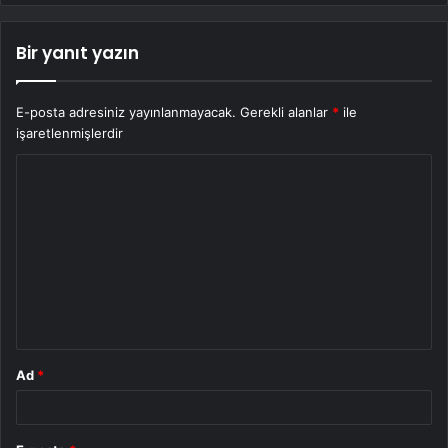
Bir yanıt yazın
E-posta adresiniz yayınlanmayacak.
Gerekli alanlar
*
ile
işaretlenmişlerdir
Y
o
r
u
m
*
Ad
*