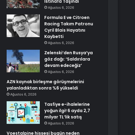
İstinafa Taşındı
Ağustos 6, 2026
Formula E ve Citroen
Racing Takım Patronu
Cyril Blais Hayatını
Kaybetti
Ağustos 6, 2026
Zelenski’den Rusya’ya
göz dağı: ‘Saldırılara
devam edeceğiz’
Ağustos 6, 2026
AZN kaynak birleşme görüşmelerini
yalanladıktan sonra %6 yükseldi
Ağustos 6, 2026
Tasfiye e-ihalelerine
yoğun ilgi! 6 ayda 2,7
milyar TL’lik satış
Ağustos 6, 2026
Voestalpine hissesi bugün neden