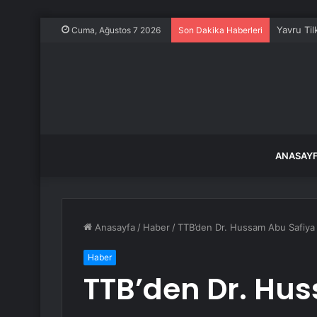
Yavru Til
Cuma, Ağustos 7 2026
Son Dakika Haberleri
ANASAY
Anasayfa
/
Haber
/
TTB’den Dr. Hussam Abu Safiya 
Haber
TTB’den Dr. Hu