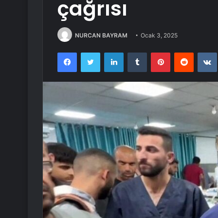
çağrısı
NURCAN BAYRAM
Ocak 3, 2025
Facebook
Twitter
LinkedIn
Tumblr
Pinterest
Reddit