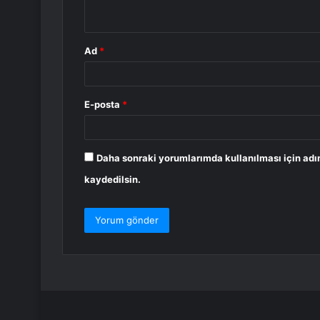
*
Ad
*
E-posta
*
Daha sonraki yorumlarımda kullanılması için adı
kaydedilsin.