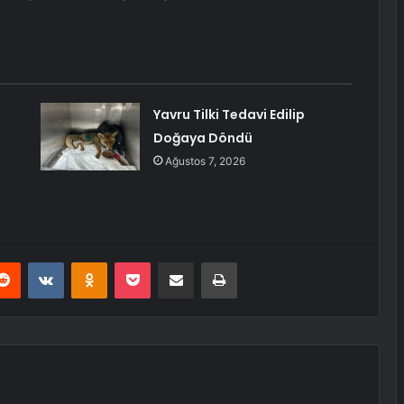
Yavru Tilki Tedavi Edilip
Doğaya Döndü
Ağustos 7, 2026
erest
Reddit
VKontakte
Odnoklassniki
Pocket
E-Posta ile paylaş
Yazdır