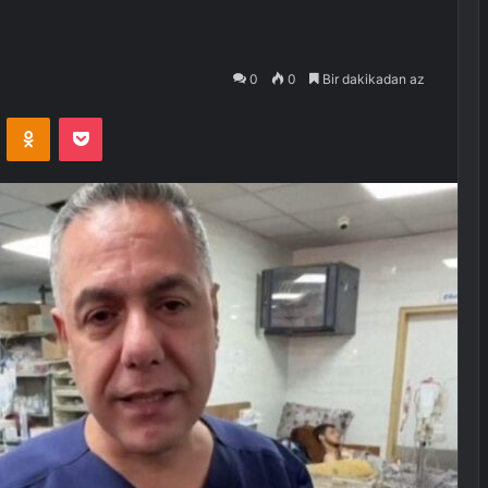
0
0
Bir dakikadan az
VKontakte
Odnoklassniki
Pocket