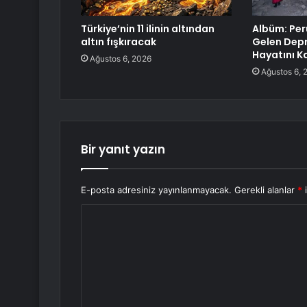
Türkiye’nin 11 ilinin altından
Albüm: Pe
altın fışkıracak
Gelen Depr
Hayatını K
Ağustos 6, 2026
Ağustos 6, 
Bir yanıt yazın
E-posta adresiniz yayınlanmayacak.
Gerekli alanlar
*
i
Y
o
r
u
m