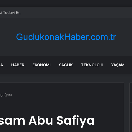
ki Tedavi Edilip Doğaya Döndü
FA
HABER
EKONOMI
SAĞLIK
TEKNOLOJI
YAŞAM
çağrısı
ssam Abu Safiya