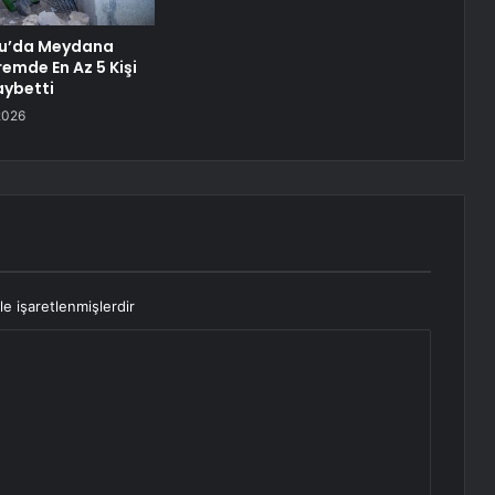
ru’da Meydana
emde En Az 5 Kişi
aybetti
2026
le işaretlenmişlerdir