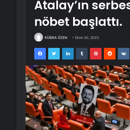
Atalay’ın serbes
nöbet başlattı.
KÜBRA ÖZEN
Ekim 30, 2023
Facebook
Twitter
LinkedIn
Tumblr
Pinterest
Reddit