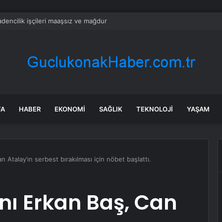
dencilik işçileri maaşsız ve mağdur
FA
HABER
EKONOMI
SAĞLIK
TEKNOLOJI
YAŞAM
 Atalay’ın serbest bırakılması için nöbet başlattı.
nı Erkan Baş, Can