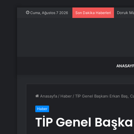
Doruk Ma
Cuma, Ağustos 7 2026
Son Dakika Haberleri
ANASAY
Anasayfa
/
Haber
/
TİP Genel Başkanı Erkan Baş, Can
Haber
TİP Genel Başka