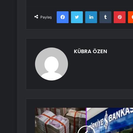
Facebook
Twitter
LinkedIn
Tumblr
Pint
Paylaş
KÜBRA ÖZEN