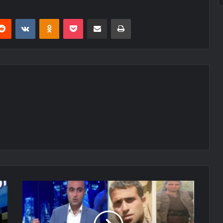
erest
Reddit
VKontakte
Odnoklassniki
Pocket
E-Posta ile paylaş
Yazdır