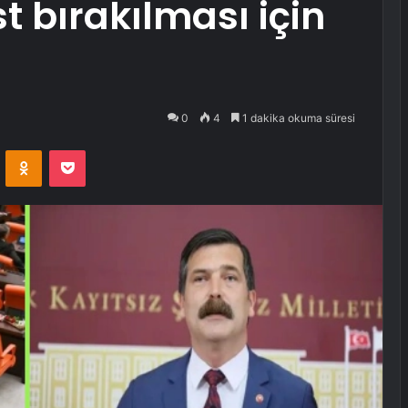
t bırakılması için
0
4
1 dakika okuma süresi
VKontakte
Odnoklassniki
Pocket