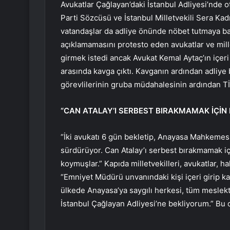
Avukatlar Çağlayan’daki İstanbul Adliyesi’nde 
Parti Sözcüsü ve İstanbul Milletvekili Sera Kadıg
vatandaşlar da adliye önünde nöbet tutmaya ba
açıklamamasını protesto eden avukatlar ve mille
girmek istedi ancak Avukat Kemal Aytaç’ın içeri
arasında kavga çıktı. Kavganın ardından adliye 
görevlilerinin gruba müdahalesinin ardından Tİ
“CAN ATALAY’I SERBEST BIRAKMAMAK İÇİN 
“İki avukatı 6 gün bekletip, Anayasa Mahkemesi
sürdürüyor. Can Atalay’ı serbest bırakmamak içi
koymuşlar.” Kapıda milletvekilleri, avukatlar, h
“Emniyet Müdürü unvanındaki kişi içeri girip ka
ülkede Anayasa’ya saygılı herkesi, tüm meslektaş
İstanbul Çağlayan Adliyesi’ne bekliyorum.” Bu 