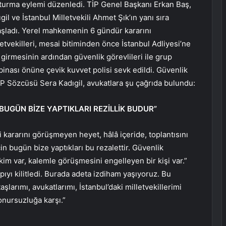
oturma eylemi düzenledi. TİP Genel Başkanı Erkan Baş,
il ve İstanbul Milletvekili Ahmet Şık’ın yanı sıra
şladı. Yerel mahkemenin 6 gündür kararını
tvekilleri, mesai bitiminden önce İstanbul Adliyesi’ne
 girmesinin ardından güvenlik görevlileri ile grup
binası önüne çevik kuvvet polisi sevk edildi. Güvenlik
P Sözcüsü Sera Kadıgil, avukatlara şu çağrıda bulundu:
BUGÜN BİZE YAPTIKLARI REZİLLİK BUDUR”
 kararını görüşmeyen heyet, hâlâ içeride, toplantısını
n bugün bize yaptıkları bu rezalettir. Güvenlik
akim var, kalemle görüşmesini engelleyen bir kişi var.”
pıyı kilitledi. Burada adeta izdiham yaşıyoruz. Bu
larımı, avukatlarımı, İstanbul’daki milletvekillerimi
onursuzluğa karşı.”