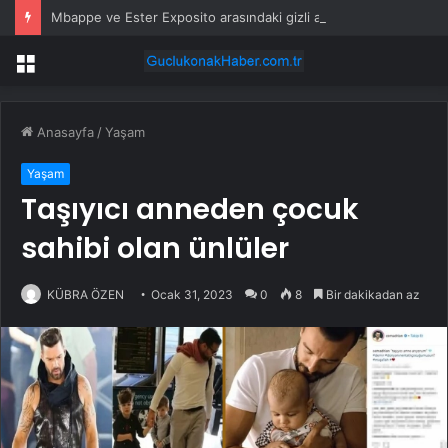
Mbappe ve Ester Exposito arasındaki gizli aşk sosyal medya paylaşımıyla kesinlik kazandı
Menü
Anasayfa
/
Yaşam
Yaşam
Taşıyıcı anneden çocuk
sahibi olan ünlüler
KÜBRA ÖZEN
Ocak 31, 2023
0
8
Bir dakikadan az