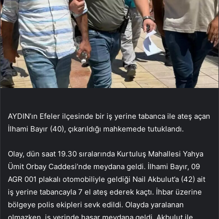
AYDIN’ın Efeler ilçesinde bir iş yerine tabanca ile ateş açan
İlhami Bayır (40), çıkarıldığı mahkemede tutuklandı.
Olay, dün saat 19.30 sıralarında Kurtuluş Mahallesi Yahya
Ümit Orbay Caddesi’nde meydana geldi. İlhami Bayır, 09
AGR 001 plakalı otomobiliyle geldiği Nail Akbulut’a (42) ait
iş yerine tabancayla 7 el ateş ederek kaçtı. İhbar üzerine
bölgeye polis ekipleri sevk edildi. Olayda yaralanan
olmazken, iş yerinde hasar meydana geldi. Akbulut ile