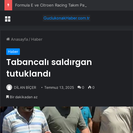
Formula E ve Citroen Racing Takım Patronu Cyril Blais Hayatını Kaybetti
Menü
Anasayfa
/
Haber
Haber
Tabancalı saldırgan
tutuklandı
DİLAN BİÇER
Temmuz 13, 2025
0
0
Bir dakikadan az