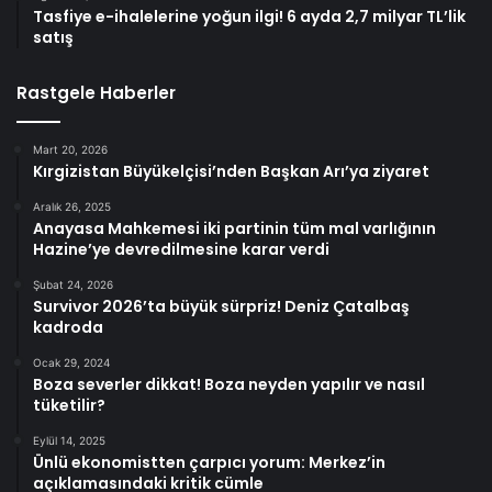
Tasfiye e-ihalelerine yoğun ilgi! 6 ayda 2,7 milyar TL’lik
satış
Rastgele Haberler
Mart 20, 2026
Kırgizistan Büyükelçisi’nden Başkan Arı’ya ziyaret
Aralık 26, 2025
Anayasa Mahkemesi iki partinin tüm mal varlığının
Hazine’ye devredilmesine karar verdi
Şubat 24, 2026
Survivor 2026’ta büyük sürpriz! Deniz Çatalbaş
kadroda
Ocak 29, 2024
Boza severler dikkat! Boza neyden yapılır ve nasıl
tüketilir?
Eylül 14, 2025
Ünlü ekonomistten çarpıcı yorum: Merkez’in
açıklamasındaki kritik cümle