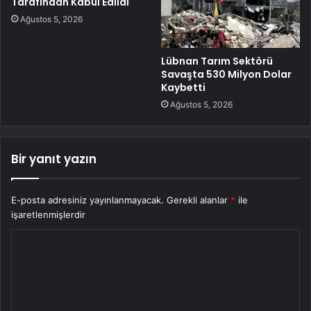
Tarafından Kabul Edildi
Ağustos 5, 2026
Lübnan Tarım Sektörü
Savaşta 530 Milyon Dolar
Kaybetti
Ağustos 5, 2026
Bir yanıt yazın
E-posta adresiniz yayınlanmayacak.
Gerekli alanlar
*
ile
işaretlenmişlerdir
Y
o
r
u