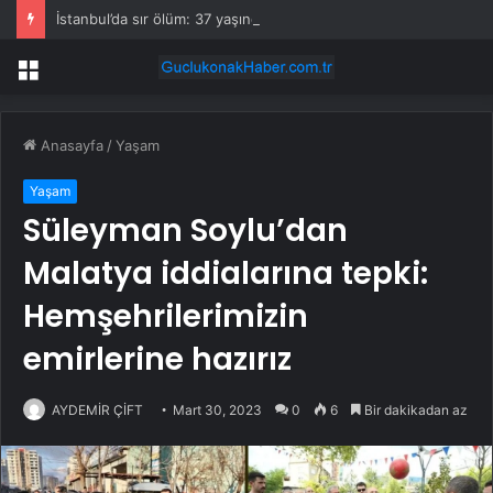
İstanbul’da sır ölüm: 37 yaşındaki kadın savcının evinde ölü bulundu!
Menü
Anasayfa
/
Yaşam
Yaşam
Süleyman Soylu’dan
Malatya iddialarına tepki:
Hemşehrilerimizin
emirlerine hazırız
AYDEMİR ÇİFT
Mart 30, 2023
0
6
Bir dakikadan az