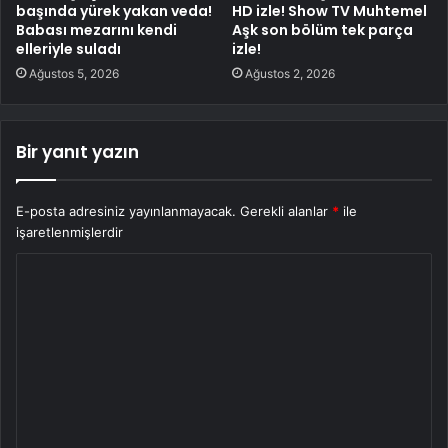
başında yürek yakan veda!
HD izle! Show TV Muhtemel
Babası mezarını kendi
Aşk son bölüm tek parça
elleriyle suladı
izle!
Ağustos 5, 2026
Ağustos 2, 2026
Bir yanıt yazın
E-posta adresiniz yayınlanmayacak.
Gerekli alanlar
*
ile
işaretlenmişlerdir
Y
o
r
u
m
*