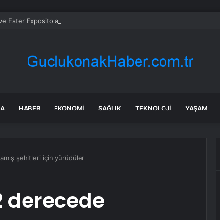
 Ester Exposito arasındaki gizli aşk sosyal medya paylaşımıyla kesinlik
FA
HABER
EKONOMI
SAĞLIK
TEKNOLOJI
YAŞAM
amış şehitleri için yürüdüler
22 derecede