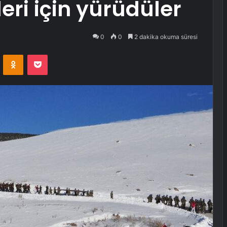
eri için yürüdüler
0
0
2 dakika okuma süresi
VKontakte
Odnoklassniki
Pocket