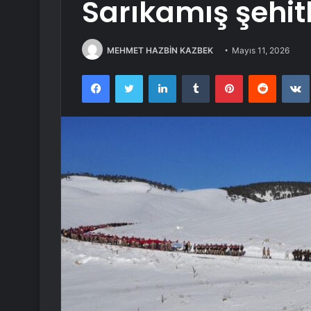
Sarıkamış şehitl
MEHMET HAZBİN KAZBEK
Mayıs 11, 2026
Facebook
Twitter
LinkedIn
Tumblr
Pinterest
Reddit