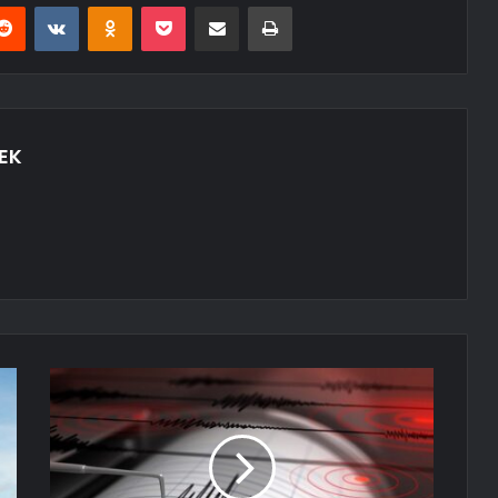
erest
Reddit
VKontakte
Odnoklassniki
Pocket
E-Posta ile paylaş
Yazdır
EK