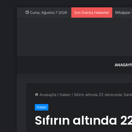
Mbappe ve
Cuma, Ağustos 7 2026
Son Dakika Haberleri
ANASAY
Anasayfa
/
Haber
/
Sıfırın altında 22 derecede Sarık
Haber
Sıfırın altında 