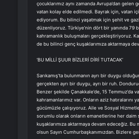
çocuklarımız aynı zamanda Avrupa’dan gelen ge
vatan kolay elde edilmedi. Bayrak için, vatan iç
ediyorum. Bu bilinci yaşatmak için şehit ve gazi
düzenliyoruz. Türkiye’nin dört bir yanında 79 
kahramanlık buluşmaları gerçekleştiriyoruz. Ka
de bu bilinci genç kuşaklarımıza aktarmaya de
‘BU MİLLİ ŞUUR BİZLERİ DİRİ TUTACAK’
Sarıkamış’ta bulunmanın ayrı bir duygu olduğu
gerçekten ayrı bir duygu, ayrı bir ruh. Dondur
Benzer şekilde Çanakkale’de, 15 Temmuz’da vat
kahramanlarımız var. Onların aziz hatıralarını 
gücümüzle çalışıyoruz. Aile ve Sosyal Hizmetler
sorumlu olarak onların emanetlerine her daim s
kuşaklarımıza aktarmaya devam edeceğiz. Bu milli
olsun Sayın Cumhurbaşkanımızdan. Bizlere gerç