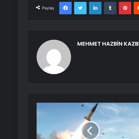
Facebook
Twitter
LinkedIn
Tumblr
Pint
Paylaş
MEHMET HAZBİN KAZB