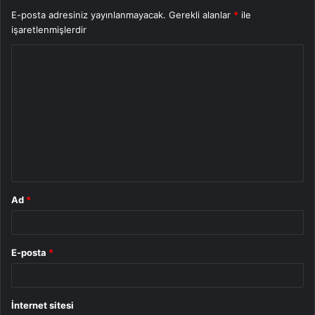
E-posta adresiniz yayınlanmayacak.
Gerekli alanlar
*
ile
işaretlenmişlerdir
Y
o
r
u
m
*
Ad
*
E-posta
*
İnternet sitesi