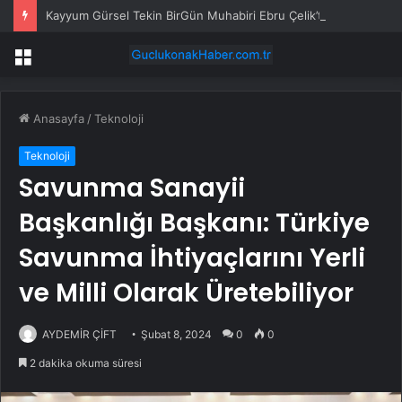
Kayyum Gürsel Tekin BirGün Muhabiri Ebru Çelik’ten özür diledi
Menü
Anasayfa
/
Teknoloji
Teknoloji
Savunma Sanayii
Başkanlığı Başkanı: Türkiye
Savunma İhtiyaçlarını Yerli
ve Milli Olarak Üretebiliyor
AYDEMİR ÇİFT
Şubat 8, 2024
0
0
2 dakika okuma süresi