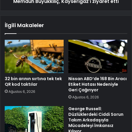
Memduh Büyükkılıç, Kayserigaz'ı ziyaret etti
İlgili Makaleler
32 bin arının sırtına tek tek
Nissan ABD’de 168 Bin Aracı
QR kod taktılar
Etiket Hatası Nedeniyle
Geri Çağırıyor
Ağustos 6, 2026
Ağustos 6, 2026
George Russell:
Düzlüklerdeki Ciddi Sorun
Takım Arkadaşıyla
Mücadeleyi İmkansız
Kılıyor