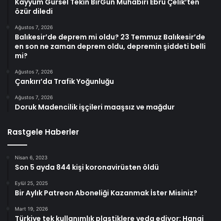
Kayyum Gürsel Tekin BirGün Muhabiri Ebru Çelik’ten
özür diledi
Ağustos 7, 2026
Balıkesir’de deprem mi oldu? 23 Temmuz Balıkesir’de
en son ne zaman deprem oldu, depremin şiddeti belli
mi?
Ağustos 7, 2026
Çankırı’da Trafik Yoğunluğu
Ağustos 7, 2026
Doruk Madencilik işçileri maaşsız ve mağdur
Rastgele Haberler
Nisan 6, 2023
Son 5 ayda 844 kişi koronavirüsten öldü
Eylül 25, 2025
Bir Aylık Patreon Aboneliği Kazanmak İster Misiniz?
Mart 19, 2026
Türkiye tek kullanımlık plastiklere veda ediyor: Hangi