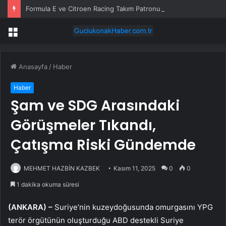
Formula E ve Citroen Racing Takım Patronu Cyril Blais Hayatını Kaybetti
Menü
Anasayfa
/
Haber
Haber
Şam ve SDG Arasındaki
Görüşmeler Tıkandı,
Çatışma Riski Gündemde
MEHMET HAZBİN KAZBEK
Kasım 11, 2025
0
0
1 dakika okuma süresi
(ANKARA) –
Suriye’nin kuzeydoğusunda omurgasını YPG
terör örgütünün oluşturduğu ABD destekli Suriye