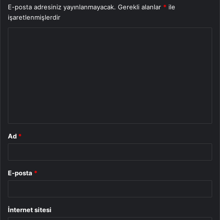
E-posta adresiniz yayınlanmayacak.
Gerekli alanlar
*
ile
işaretlenmişlerdir
Y
o
r
u
m
*
Ad
*
E-posta
*
İnternet sitesi