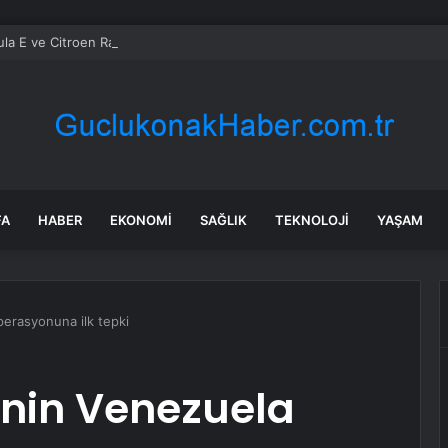
la E ve Citroen Racing Takım Patronu Cyril Blais Hayatını Kaybetti
FA
HABER
EKONOMI
SAĞLIK
TEKNOLOJI
YAŞAM
erasyonuna ilk tepki
nin Venezuela