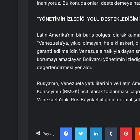
inanıyoruz. Bu konuda onları desteklemeye hazır
“YÖNETİMİN İZLEDİĞİ YOLU DESTEKLEDİĞİMİ
Latin Amerika’nın bir barış bölgesi olarak kalm
“Venezuela’ya, yıkıcı olmayan, hele ki askeri, 
garanti edilmelidir. Venezuela halkıyla dayanış
korumayı amaçlayan Bolivarcı yönetimin izlediğ
değerlendirmesi yer aldı.
Rusya’nın, Venezuela yetkililerinin ve Latin Ame
Konseyinin (BMGK) acil olarak toplanması çağrıs
Venezuela’daki Rus Büyükelçiliğinin normal şekil
Facebook
Twitter
LinkedIn
Tumblr
Pint
Paylaş