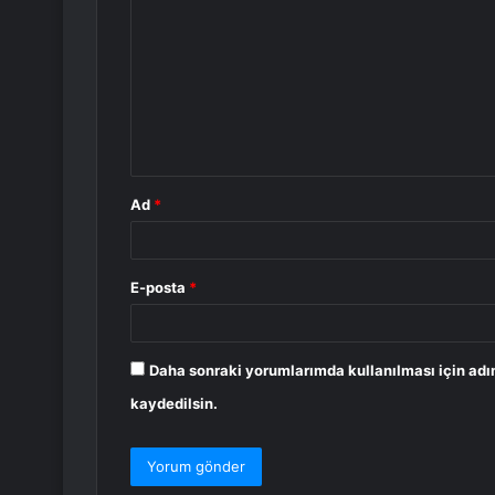
o
r
u
m
*
Ad
*
E-posta
*
Daha sonraki yorumlarımda kullanılması için adı
kaydedilsin.