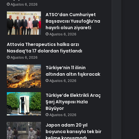
Ağustos 6, 2026
ATSO’dan Cumhuriyet
Başsavcısı Yusufoğlu’na
hayırlı olsun ziyareti
Ağustos 6, 2026
Attovia Therapeutics halka arzı
Nasdaq’ta 17 dolardan fiyatlandı
Ağustos 6, 2026
Türkiye’nin 11 ilinin
altından altın fışkıracak
Ağustos 6, 2026
Türkiye’de Elektrikli Araç
Şarj Altyapısı Hızla
Büyüyor
Ağustos 6, 2026
Japon adam 20 yıl
boyunca karısıyla tek bir
kelime konuşmadı,