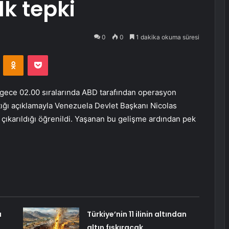
k tepki
0
0
1 dakika okuma süresi
VKontakte
Odnoklassniki
Pocket
e gece 02.00 sıralarında ABD tarafından operasyon
ığı açıklamayla Venezuela Devlet Başkanı Nicolas
 çıkarıldığı öğrenildi. Yaşanan bu gelişme ardından pek
a
Türkiye’nin 11 ilinin altından
altın fışkıracak