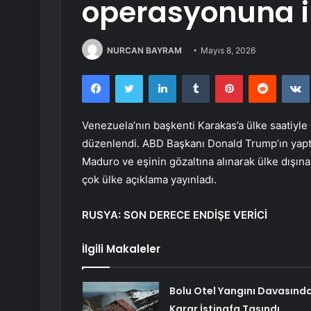
operasyonuna il
NURCAN BAYRAM
Mayıs 8, 2026
Facebook
Twitter
LinkedIn
Tumblr
Pinterest
Reddit
Venezuela’nın başkenti Karakas’a ülke saatiyl
düzenlendi. ABD Başkanı Donald Trump’ın yapt
Maduro ve eşinin gözaltına alınarak ülke dışına
çok ülke açıklama yayınladı.
RUSYA: SON DERECE ENDİŞE VERİCİ
İlgili Makaleler
Bolu Otel Yangını Davasınd
Karar İstinafa Taşındı