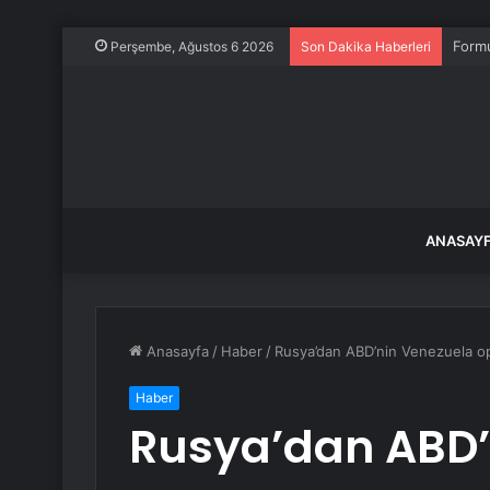
Formu
Perşembe, Ağustos 6 2026
Son Dakika Haberleri
ANASAY
Anasayfa
/
Haber
/
Rusya’dan ABD’nin Venezuela op
Haber
Rusya’dan ABD’