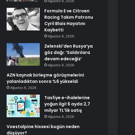
Ağustos 6, 2026
Formula E ve Citroen
Racing Takım Patronu
Cyril Blais Hayatını
Kaybetti
Ağustos 6, 2026
Zelenski’den Rusya’ya
göz dağı: ‘Saldırılara
devam edeceğiz’
Ağustos 6, 2026
AZN kaynak birleşme görüşmelerini
yalanladıktan sonra %6 yükseldi
Ağustos 6, 2026
Tasfiye e-ihalelerine
yoğun ilgi! 6 ayda 2,7
milyar TL’lik satış
Ağustos 6, 2026
Voestalpine hissesi bugün neden
düşüyor?