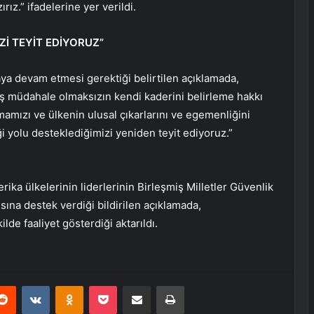
ız.” ifadelerine yer verildi.
Zİ TEYİT EDİYORUZ”
aya devam etmesi gerektiği belirtilen açıklamada,
dış müdahale olmaksızın kendi kaderini belirleme hakkı
mamızı ve ülkenin ulusal çıkarlarını ve egemenliğini
i yolu desteklediğimizi yeniden teyit ediyoruz.”
rika ülkelerinin liderlerinin Birleşmiş Milletler Güvenlik
ına destek verdiği bildirilen açıklamada,
de faaliyet gösterdiği aktarıldı.
erest
Reddit
VKontakte
Odnoklassniki
Pocket
E-Posta ile paylaş
Yazdır