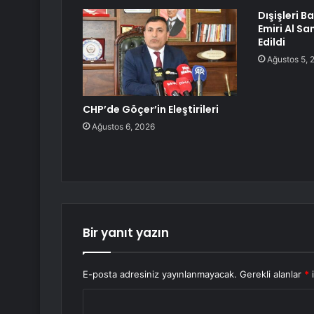
Dışişleri B
Emiri Al Sa
Edildi
Ağustos 5, 
CHP’de Göçer’in Eleştirileri
Ağustos 6, 2026
Bir yanıt yazın
E-posta adresiniz yayınlanmayacak.
Gerekli alanlar
*
i
Y