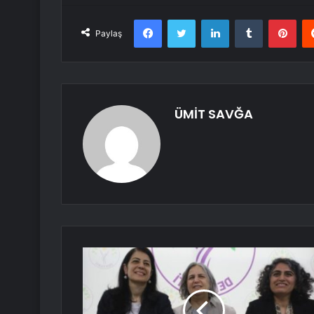
Facebook
Twitter
LinkedIn
Tumblr
Pint
Paylaş
ÜMİT SAVĞA