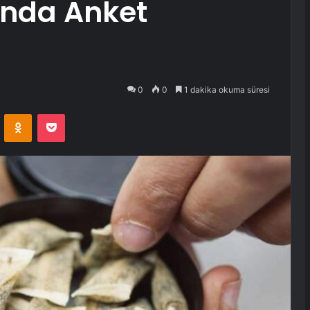
ında Anket
0
0
1 dakika okuma süresi
VKontakte
Odnoklassniki
Pocket