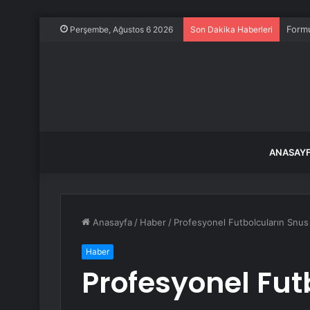
Formu
Perşembe, Ağustos 6 2026
Son Dakika Haberleri
ANASAY
Anasayfa
/
Haber
/
Profesyonel Futbolcuların Snus
Haber
Profesyonel Fut