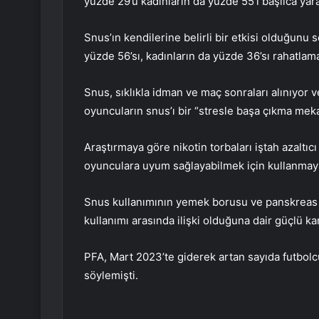
yüzde 29’u kadınların da yüzde 55’i başlıca yarar
Snus’ın kendilerine belirli bir etkisi olduğun
yüzde 56’sı, kadınların da yüzde 36’sı rahatlama
Snus, sıklıkla idman ve maç sonraları alınıyor v
oyuncuların snus’ı bir “stresle başa çıkma meka
Araştırmaya göre nikotin torbaları iştah azaltıcı
oyunculara uyum sağlayabilmek için kullanmaya
Snus kullanımının yemek borusu ve panskreas kan
kullanımı arasında ilişki olduğuna dair güçlü kan
PFA, Mart 2023’te giderek artan sayıda futbol
söylemişti.