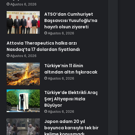
Ağustos 6, 2026
ATSO’dan Cumhuriyet
Başsavcısı Yusufoğlu’na
hayırlı olsun ziyareti
Ağustos 6, 2026
Attovia Therapeutics halka arzı
Nasdaq’ta 17 dolardan fiyatlandı
Ağustos 6, 2026
Türkiye’nin 11 ilinin
altından altın fışkıracak
Ağustos 6, 2026
Türkiye’de Elektrikli Araç
Şarj Altyapısı Hızla
Büyüyor
Ağustos 6, 2026
Japon adam 20 yıl
boyunca karısıyla tek bir
kelime konuşmadı,