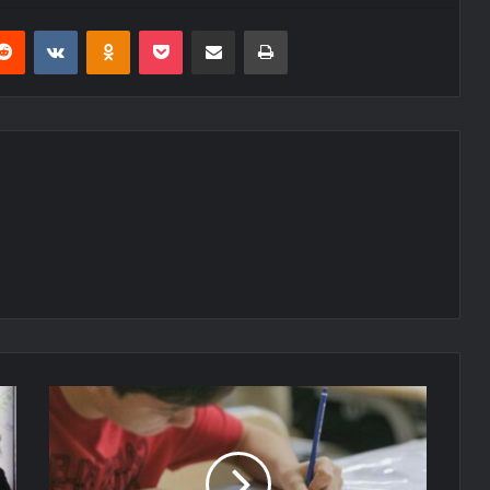
erest
Reddit
VKontakte
Odnoklassniki
Pocket
E-Posta ile paylaş
Yazdır