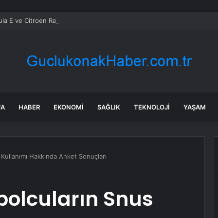
la E ve Citroen Racing Takım Patronu Cyril Blais Hayatını Kaybetti
FA
HABER
EKONOMI
SAĞLIK
TEKNOLOJI
YAŞAM
 Kullanımı Hakkında Anket Sonuçları
bolcuların Snus