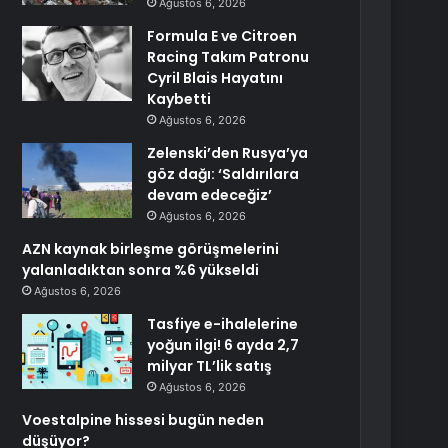
Ağustos 6, 2026
Formula E ve Citroen
Racing Takım Patronu
Cyril Blais Hayatını
Kaybetti
Ağustos 6, 2026
Zelenski’den Rusya’ya
göz dağı: ‘Saldırılara
devam edeceğiz’
Ağustos 6, 2026
AZN kaynak birleşme görüşmelerini
yalanladıktan sonra %6 yükseldi
Ağustos 6, 2026
Tasfiye e-ihalelerine
yoğun ilgi! 6 ayda 2,7
milyar TL’lik satış
Ağustos 6, 2026
Voestalpine hissesi bugün neden
düşüyor?