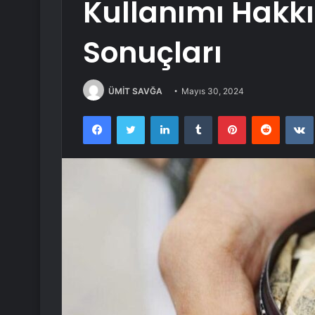
Kullanımı Hakk
Sonuçları
ÜMİT SAVĞA
Mayıs 30, 2024
Facebook
Twitter
LinkedIn
Tumblr
Pinterest
Reddit