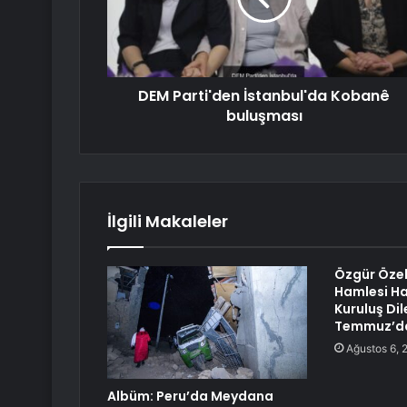
DEM Parti'den İstanbul'da Kobanê
buluşması
İlgili Makaleler
Özgür Özel’
Hamlesi Ha
Kuruluş Dil
Temmuz’da
Ağustos 6, 
Albüm: Peru’da Meydana