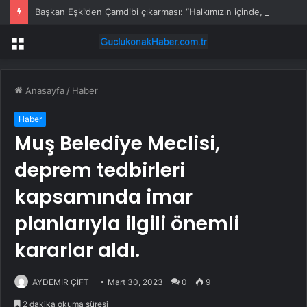
Başkan Eşki’den Çamdibi çıkarması: “Halkımızın içinde, Bornova’nın hizmetindeyiz”
Menü
Anasayfa
/
Haber
Haber
Muş Belediye Meclisi,
deprem tedbirleri
kapsamında imar
planlarıyla ilgili önemli
kararlar aldı.
AYDEMİR ÇİFT
Mart 30, 2023
0
9
2 dakika okuma süresi