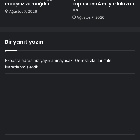
maaşsız ve mağdur
kapasitesi 4 milyar kilovatı
aştı
Ağustos 7, 2026
Ağustos 7, 2026
Bir yanıt yazın
E-posta adresiniz yayınlanmayacak.
Gerekli alanlar
*
ile
işaretlenmişlerdir
Y
o
r
u
m
*