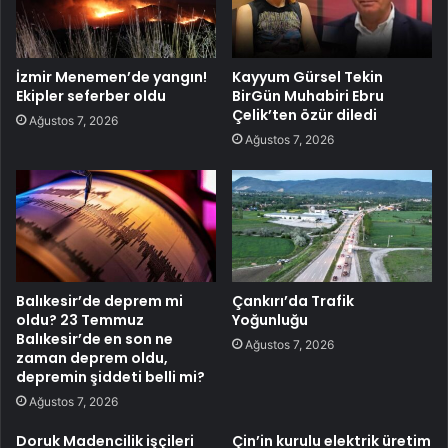
İzmir Menemen’de yangın!
Kayyum Gürsel Tekin
Ekipler seferber oldu
BirGün Muhabiri Ebru
Çelik’ten özür diledi
Ağustos 7, 2026
Ağustos 7, 2026
Balıkesir’de deprem mi
Çankırı’da Trafik
oldu? 23 Temmuz
Yoğunluğu
Balıkesir’de en son ne
Ağustos 7, 2026
zaman deprem oldu,
depremin şiddeti belli mi?
Ağustos 7, 2026
Doruk Madencilik işçileri
Çin’in kurulu elektrik üretim