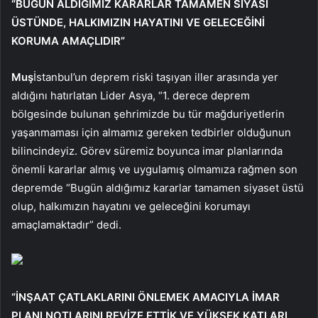
“BUGÜN ALDIĞIMIZ KARARLAR TAMAMEN SİYASİ
ÜSTÜNDE, HALKIMIZIN HAYATINI VE GELECEĞİNİ
KORUMA AMAÇLIDIR”
Muş
İstanbul’un deprem riski taşıyan iller arasında yer
aldığını hatırlatan Lider Asya, “1. derece deprem
bölgesinde bulunan şehrimizde bu tür mağduriyetlerin
yaşanmaması için almamız gereken tedbirler olduğunun
bilincindeyiz. Görev süremiz boyunca imar planlarında
önemli kararlar almış ve uygulamış olmamıza rağmen son
depremde “Bugün aldığımız kararlar tamamen siyaset üstü
olup, halkımızın hayatını ve geleceğini korumayı
amaçlamaktadır” dedi.
“İNŞAAT ÇATLAKLARINI ÖNLEMEK AMACIYLA İMAR
PLANI NOTLARINI REVİZE ETTİK VE YÜKSEK KATLARI