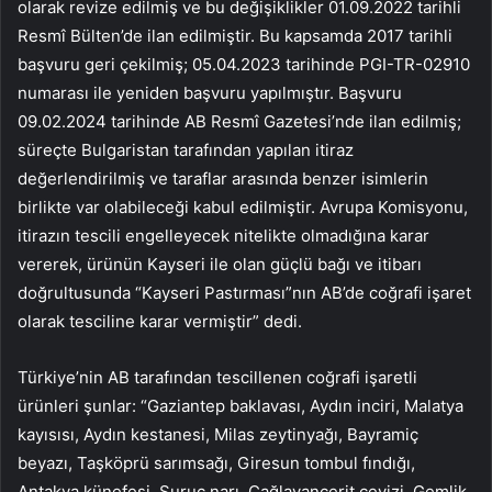
olarak revize edilmiş ve bu değişiklikler 01.09.2022 tarihli
Resmî Bülten’de ilan edilmiştir. Bu kapsamda 2017 tarihli
başvuru geri çekilmiş; 05.04.2023 tarihinde PGI-TR-02910
numarası ile yeniden başvuru yapılmıştır. Başvuru
09.02.2024 tarihinde AB Resmî Gazetesi’nde ilan edilmiş;
süreçte Bulgaristan tarafından yapılan itiraz
değerlendirilmiş ve taraflar arasında benzer isimlerin
birlikte var olabileceği kabul edilmiştir. Avrupa Komisyonu,
itirazın tescili engelleyecek nitelikte olmadığına karar
vererek, ürünün Kayseri ile olan güçlü bağı ve itibarı
doğrultusunda “Kayseri Pastırması”nın AB’de coğrafi işaret
olarak tesciline karar vermiştir” dedi.
Türkiye’nin AB tarafından tescillenen coğrafi işaretli
ürünleri şunlar: “Gaziantep baklavası, Aydın inciri, Malatya
kayısısı, Aydın kestanesi, Milas zeytinyağı, Bayramiç
beyazı, Taşköprü sarımsağı, Giresun tombul fındığı,
Antakya künefesi, Suruç narı, Çağlayancerit cevizi, Gemlik