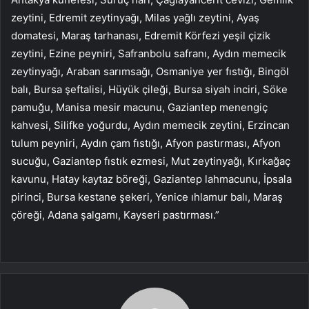
zeytini, Edremit zeytinyağı, Milas yağlı zeytini, Ayaş
domatesi, Maraş tarhanası, Edremit Körfezi yeşil çizik
zeytini, Ezine peyniri, Safranbolu safranı, Aydın memecik
zeytinyağı, Araban sarımsağı, Osmaniye yer fıstığı, Bingöl
balı, Bursa şeftalisi, Hüyük çileği, Bursa siyah inciri, Söke
pamuğu, Manisa mesir macunu, Gaziantep menengiç
kahvesi, Silifke yoğurdu, Aydın memecik zeytini, Erzincan
tulum peyniri, Aydın çam fıstığı, Afyon pastırması, Afyon
sucuğu, Gaziantep fıstık ezmesi, Mut zeytinyağı, Kırkağaç
kavunu, Hatay kaytaz böreği, Gaziantep lahmacunu, İpsala
pirinci, Bursa kestane şekeri, Yenice ıhlamur balı, Maraş
çöreği, Adana şalgamı, Kayseri pastırması.”