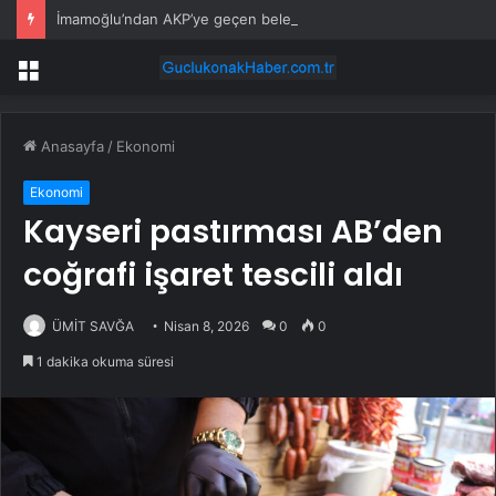
İmamoğlu’ndan AKP’ye geçen belediye başkanlarına tepki
Menü
Anasayfa
/
Ekonomi
Ekonomi
Kayseri pastırması AB’den
coğrafi işaret tescili aldı
ÜMİT SAVĞA
Nisan 8, 2026
0
0
1 dakika okuma süresi