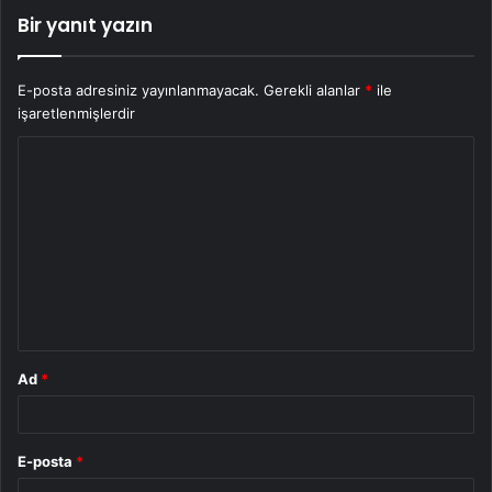
Bir yanıt yazın
E-posta adresiniz yayınlanmayacak.
Gerekli alanlar
*
ile
işaretlenmişlerdir
Y
o
r
u
m
*
Ad
*
E-posta
*