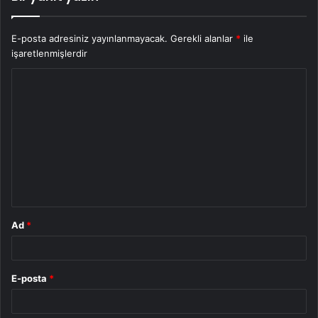
E-posta adresiniz yayınlanmayacak.
Gerekli alanlar
*
ile
işaretlenmişlerdir
Y
o
r
u
m
*
Ad
*
E-posta
*