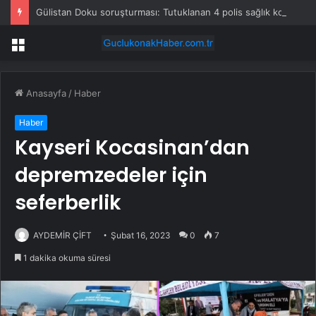
Gülistan Doku soruşturması: Tutuklanan 4 polis sağlık kontrolünün ardından cezaevine gönderildi
Menü
Anasayfa
/
Haber
Haber
Kayseri Kocasinan’dan
depremzedeler için
seferberlik
AYDEMİR ÇİFT
Şubat 16, 2023
0
7
1 dakika okuma süresi