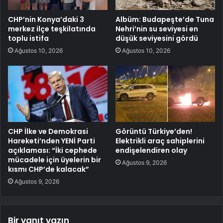
CHP’nin Konya’daki 3
Albüm: Budapeşte’de Tuna
merkez ilçe teşkilatında
Nehri’nin su seviyesi en
toplu istifa
düşük seviyesini gördü
Ağustos 10, 2026
Ağustos 10, 2026
CHP İlke ve Demokrasi
Görüntü Türkiye’den!
Hareketi’nden YENİ Parti
Elektrikli araç sahiplerini
açıklaması: “İki cephede
endişelendiren olay
mücadele için üyelerin bir
Ağustos 9, 2026
kısmı CHP’de kalacak”
Ağustos 9, 2026
Bir yanıt yazın