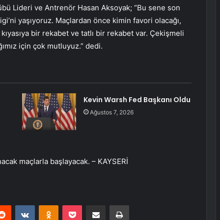
Kulübü Lideri ve Antrenör Hasan Aksoyak; “Bu sene son
Ligi’ni yaşıyoruz. Maçlardan önce kimin favori olacağı,
ıyasıya bir rekabet ve tatlı bir rekabet var. Çekişmeli
ğımız için çok mutluyuz.” dedi.
Kevin Warsh Fed Başkanı Oldu
Ağustos 7, 2026
nacak maçlarla başlayacak. – KAYSERİ
erest
Reddit
VKontakte
Odnoklassniki
Pocket
E-Posta ile paylaş
Yazdır