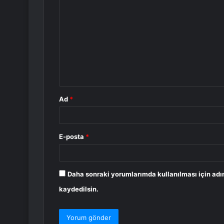
o
r
u
m
*
Ad
*
E-posta
*
Daha sonraki yorumlarımda kullanılması için adı
kaydedilsin.