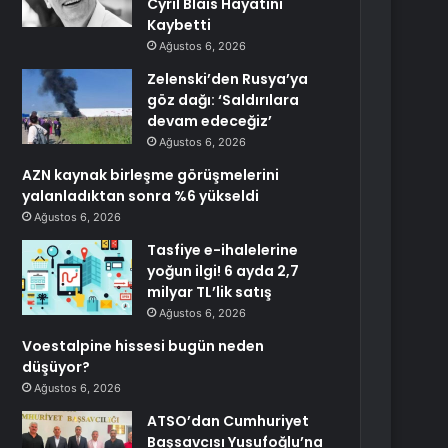
Cyril Blais Hayatını
Kaybetti
Ağustos 6, 2026
Zelenski’den Rusya’ya
göz dağı: ‘Saldırılara
devam edeceğiz’
Ağustos 6, 2026
AZN kaynak birleşme görüşmelerini
yalanladıktan sonra %6 yükseldi
Ağustos 6, 2026
Tasfiye e-ihalelerine
yoğun ilgi! 6 ayda 2,7
milyar TL’lik satış
Ağustos 6, 2026
Voestalpine hissesi bugün neden
düşüyor?
Ağustos 6, 2026
ATSO’dan Cumhuriyet
Başsavcısı Yusufoğlu’na