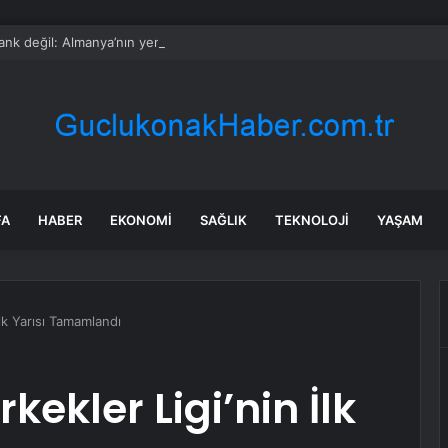
nk değil: Almanya’nın yeni savaş planı dikkat çekti
FA
HABER
EKONOMI
SAĞLIK
TEKNOLOJI
YAŞAM
İlk Yarısı Tamamlandı
kekler Ligi’nin İlk