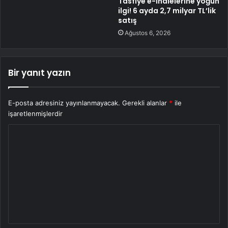
Tasfiye e-ihalelerine yoğun
ilgi! 6 ayda 2,7 milyar TL’lik
satış
Ağustos 6, 2026
Bir yanıt yazın
E-posta adresiniz yayınlanmayacak.
Gerekli alanlar
*
ile
işaretlenmişlerdir
Y
o
r
u
m
*