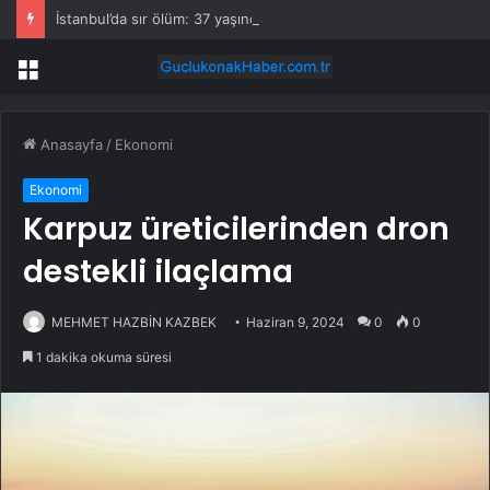
İstanbul’da sır ölüm: 37 yaşındaki kadın savcının evinde ölü bulundu!
Menü
Anasayfa
/
Ekonomi
Ekonomi
Karpuz üreticilerinden dron
destekli ilaçlama
MEHMET HAZBİN KAZBEK
Haziran 9, 2024
0
0
1 dakika okuma süresi