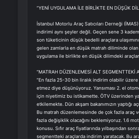
“YENİ UYGULAMA İLE BİRLİKTE EN DÜŞÜK Dİ
İstanbul Motorlu Araç Satıcıları Derneği (İMAS
indirimi aynı şeyler değil. Geçen sene 3 kade
son tüketicinin düşük bedelli araçlara ulaşımını
gelen zamlarla en düşük matrah diliminde olan 
uygulama ile birlikte en düşük dilimdeki araçlar
“MATRAH DÜZENLEMESİ ALT SEGMENTTEKİ ARA
“En fazla 25-30 bin liralık indirim olabilir üze
etmez diye düşünüyoruz. Yansıması 2. el otom
için niyetimiz bu istikamette. ÖTV üzerinden
etkilemekte. Dün akşam bakanımızın yaptığı aç
Bu matrah düzenlemesinde de çok fazla araç ve
fazla değişiklik olacağını beklemiyoruz. 1.6 mot
konusu. Sıfır araç fiyatlarında yılbaşından sonr
segmentteki araçlarda indirim yaratacak. Bu ara