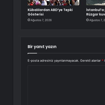
Kübalılardan ABD’ye Tepki
İstanbul’a 
Gösterisi
Rüzgar kuv
Ağustos 7, 2026
Ağustos 7, 
Bir yanıt yazın
E-posta adresiniz yayınlanmayacak.
Gerekli alanlar
*
i
Y
o
r
u
m
*