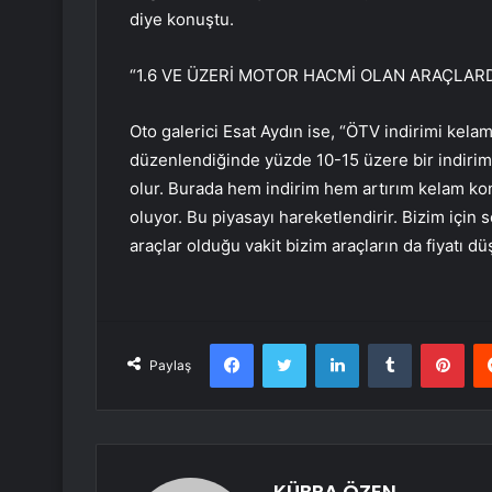
diye konuştu.
“1.6 VE ÜZERİ MOTOR HACMİ OLAN ARAÇLARD
Oto galerici Esat Aydın ise, “ÖTV indirimi kela
düzenlendiğinde yüzde 10-15 üzere bir indirim 
olur. Burada hem indirim hem artırım kelam k
oluyor. Bu piyasayı hareketlendirir. Bizim için
araçlar olduğu vakit bizim araçların da fiyatı d
Facebook
Twitter
LinkedIn
Tumblr
Pint
Paylaş
KÜBRA ÖZEN