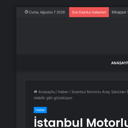
Mbappe ve
Cuma, Ağustos 7 2026
Son Dakika Haberleri
ANASAY
Anasayfa
/
Haber
/
İstanbul Motorlu Araç Satıcıları 
olabilir gibi gözüküyor
Haber
İstanbul Motorlu