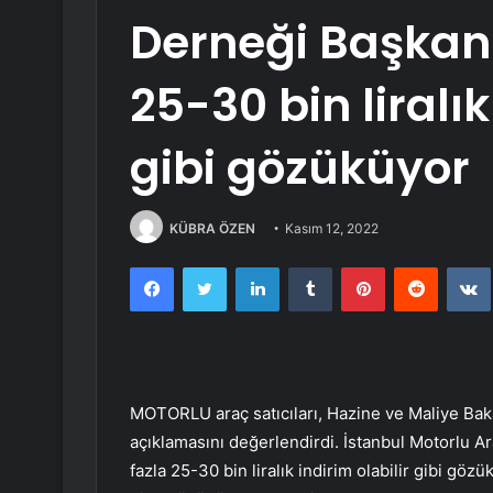
Derneği Başkanı
25-30 bin liralık
gibi gözüküyor
KÜBRA ÖZEN
Kasım 12, 2022
Facebook
Twitter
LinkedIn
Tumblr
Pinterest
Reddit
MOTORLU araç satıcıları, Hazine ve Maliye Bak
açıklamasını değerlendirdi. İstanbul Motorlu Ar
fazla 25-30 bin liralık indirim olabilir gibi gö