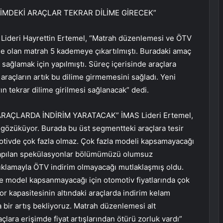
LİMDEKİ ARAÇLAR TEKRAR DİLİME GİRECEK”
) Lideri Hayrettin Ertemel, “Matrah düzenlemesi ve ÖTV
me olan matrah 5 kademeye çıkartılmıştı. Buradaki amaç
 sağlamak için yapılmıştı. Süreç içerisinde araçlara
araçların artık bu dilime girmemesini sağladı. Yeni
ın tekrar dilime girilmesi sağlanacak” dedi.
ÇLARDA İNDİRİM YARATACAK” İMAS Lideri Ertemel,
re gözüküyor. Burada bu üst segmentteki araçlara tesir
otivde çok fazla olmaz. Çok fazla modeli kapsamayacağı
 yapılan spekülasyonlar bölümümüzü olumsuz
ıklamayla ÖTV indirim olmayacağı mutlaklaşmış oldu.
 model kapsanmayacağı için otomotiv fiyatlarında çok
or kapasitesinin altındaki araçlarda indirim kelam
a bir artış bekliyoruz. Matrah düzenlemesi alt
çlara erişimde fiyat artışlarından ötürü zorluk vardı”