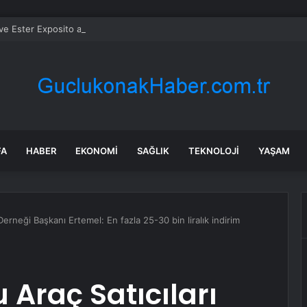
 Ester Exposito arasındaki gizli aşk sosyal medya paylaşımıyla kesinlik
FA
HABER
EKONOMI
SAĞLIK
TEKNOLOJI
YAŞAM
Derneği Başkanı Ertemel: En fazla 25-30 bin liralık indirim
 Araç Satıcıları