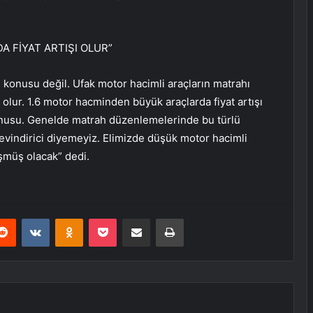
A FİYAT ARTIŞI OLUR”
m konusu değil. Ufak motor hacimli araçların matrahı
olur. 1.6 motor hacminden büyük araçlarda fiyat artışı
onusu. Genelde matrah düzenlemelerinde bu türlü
 sevindirici diyemeyiz. Elimizde düşük motor hacimli
üşmüş olacak” dedi.
erest
Reddit
VKontakte
Odnoklassniki
Pocket
E-Posta ile paylaş
Yazdır