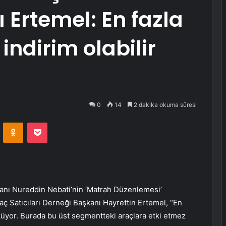
 Ertemel: En fazla
 indirim olabilir
0
14
2 dakika okuma süresi
VKontakte
Odnoklassniki
Pocket
anı Nureddin Nebati’nin ‘Matrah Düzenlemesi’
aç Satıcıları Derneği Başkanı Hayrettin Ertemel, “En
züküyor. Burada bu üst segmentteki araçlara etki etmez