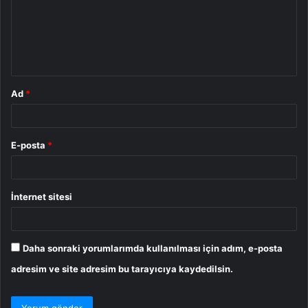
u
m
*
Ad
*
E-posta
*
İnternet sitesi
Daha sonraki yorumlarımda kullanılması için adım, e-posta
adresim ve site adresim bu tarayıcıya kaydedilsin.