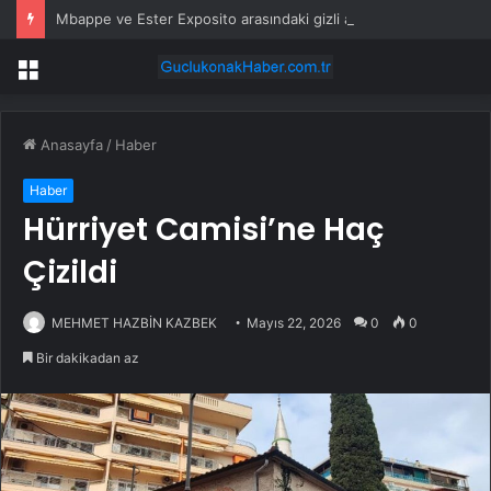
Mbappe ve Ester Exposito arasındaki gizli aşk sosyal medya paylaşımıyla kesinlik kazandı
Menü
Anasayfa
/
Haber
Haber
Hürriyet Camisi’ne Haç
Çizildi
MEHMET HAZBİN KAZBEK
Mayıs 22, 2026
0
0
Bir dakikadan az