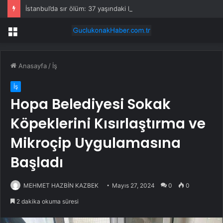
İstanbul’da sır ölüm: 37 yaşındaki kadın savcının evinde ölü bulundu!
Menü
Anasayfa
/
İş
İş
Hopa Belediyesi Sokak
Köpeklerini Kısırlaştırma ve
Mikroçip Uygulamasına
Başladı
MEHMET HAZBİN KAZBEK
Mayıs 27, 2024
0
0
2 dakika okuma süresi