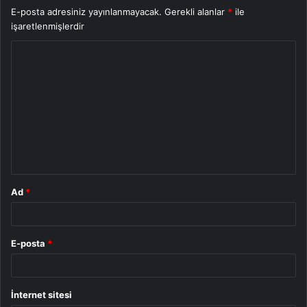
E-posta adresiniz yayınlanmayacak.
Gerekli alanlar
*
ile
işaretlenmişlerdir
Y
o
r
u
m
*
Ad
*
E-posta
*
İnternet sitesi