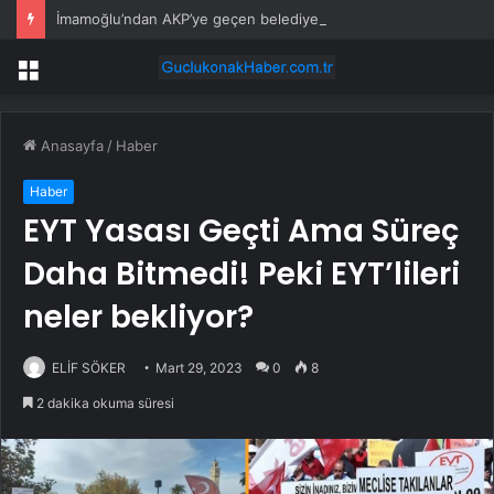
İmamoğlu’ndan AKP’ye geçen belediye başkanlarına tepki
Menü
Anasayfa
/
Haber
Haber
EYT Yasası Geçti Ama Süreç
Daha Bitmedi! Peki EYT’lileri
neler bekliyor?
ELİF SÖKER
Mart 29, 2023
0
8
2 dakika okuma süresi