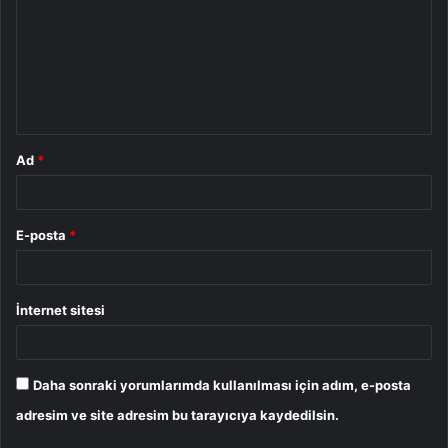
r
u
m
*
Ad
*
E-posta
*
İnternet sitesi
Daha sonraki yorumlarımda kullanılması için adım, e-posta
adresim ve site adresim bu tarayıcıya kaydedilsin.