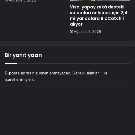
Ağustos 5, 2026
Visa, yapay zekâ destekli
saldırıları önlemek için 2,4
milyar dolara BioCatch’i
alıyor
Ağustos 5, 2026
Bir yanıt yazın
E-posta adresiniz yayınlanmayacak.
Gerekli alanlar
*
ile
işaretlenmişlerdir
Y
o
r
u
m