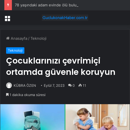
78 yaşındaki adam evinde ölü bulundu
Menü
Anasayfa
/
Teknoloji
Teknoloji
Çocuklarınızı çevrimiçi
ortamda güvenle koruyun
KÜBRA ÖZEN
Eylül 7, 2023
0
11
1 dakika okuma süresi