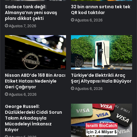
Sadece tank değil:
32 bin arının sırtına tek tek
Almanya’nın yeni savaş
QR kod taktılar
planı dikkat çekti
Ağustos 6, 2026
Ağustos 7, 2026
Nissan ABD’de 168 Bin Aracı
Türkiye’de Elektrikli Araç
Etiket Hatası Nedeniyle
Şarj Altyapısı Hızla Büyüyor
Geri Çağırıyor
Ağustos 6, 2026
Ağustos 6, 2026
George Russell:
Düzlüklerdeki Ciddi Sorun
Takım Arkadaşıyla
Mücadeleyi İmkansız
Kılıyor