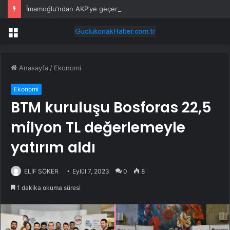
İmamoğlu’ndan AKP’ye geçen belediye başkanlarına tepki
Menü
Anasayfa
/
Ekonomi
Ekonomi
BTM kuruluşu Bosforas 22,5
milyon TL değerlemeyle
yatırım aldı
ELİF SÖKER
Eylül 7, 2023
0
8
1 dakika okuma süresi