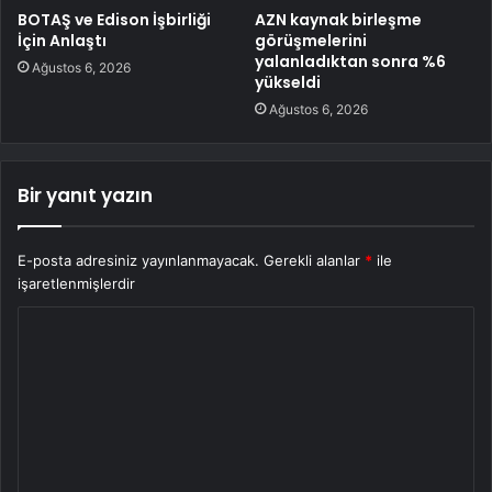
BOTAŞ ve Edison İşbirliği
AZN kaynak birleşme
İçin Anlaştı
görüşmelerini
yalanladıktan sonra %6
Ağustos 6, 2026
yükseldi
Ağustos 6, 2026
Bir yanıt yazın
E-posta adresiniz yayınlanmayacak.
Gerekli alanlar
*
ile
işaretlenmişlerdir
Y
o
r
u
m
*