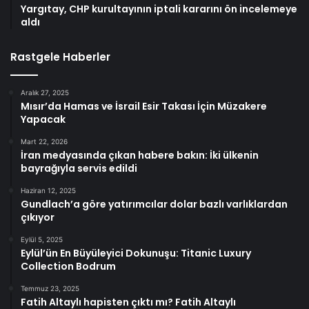
Yargıtay, CHP kurultayının iptali kararını ön incelemeye
aldı
Rastgele Haberler
Aralık 27, 2025
Mısır’da Hamas ve İsrail Esir Takası İçin Müzakere
Yapacak
Mart 22, 2026
İran medyasında çıkan habere bakın: İki ülkenin
bayrağıyla servis edildi
Haziran 12, 2025
Gundlach’a göre yatırımcılar dolar bazlı varlıklardan
çıkıyor
Eylül 5, 2025
Eylül’ün En Büyüleyici Dokunuşu: Titanic Luxury
Collection Bodrum
Temmuz 23, 2025
Fatih Altaylı hapisten çıktı mı? Fatih Altaylı