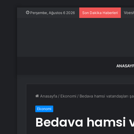
Voest
Perşembe, Ağustos 6 2026
Son Dakika Haberleri
ANASAY
Anasayfa
/
Ekonomi
/
Bedava hamsi vatandaşları şaş
Ekonomi
Bedava hamsi v