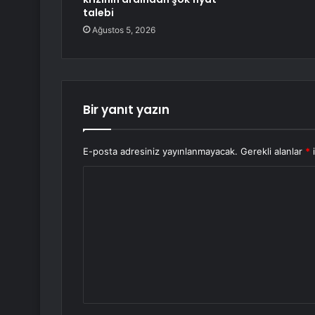
talebi
Ağustos 5, 2026
Bir yanıt yazın
E-posta adresiniz yayınlanmayacak.
Gerekli alanlar
*
i
Y
o
r
u
m
*