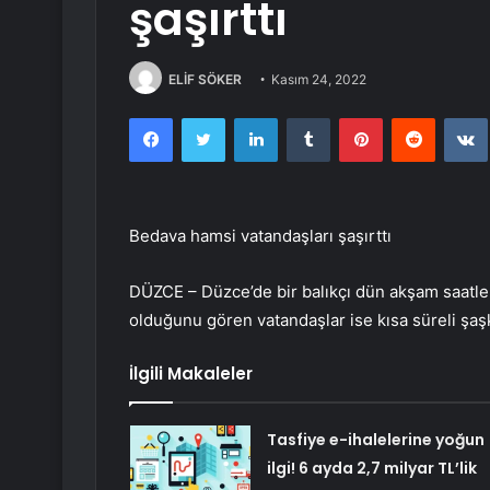
şaşırttı
ELİF SÖKER
Kasım 24, 2022
Facebook
Twitter
LinkedIn
Tumblr
Pinterest
Reddit
Bedava hamsi vatandaşları şaşırttı
DÜZCE – Düzce’de bir balıkçı dün akşam saatler
olduğunu gören vatandaşlar ise kısa süreli şaşk
İlgili Makaleler
Tasfiye e-ihalelerine yoğun
ilgi! 6 ayda 2,7 milyar TL’lik