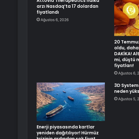
Attovia Therapeutics halka
arzı Nasdaq’ta 17 dolardan
fiyatlandı
Ağustos 6, 2026
20 Temmuz 
oldu, daha
DAKİKA! Alt
mi, düştü 
fiyatları!
Ağustos 6, 
3D Systems
neden yüks
Ağustos 5, 
Enerji piyasasında kartlar
yeniden dağıtılıyor! Hürmüz
krizinin ardından şok fiyat