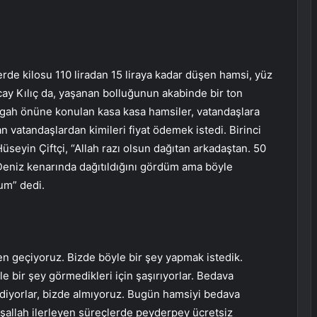
rde kilosu 110 liradan 15 liraya kadar düşen hamsi, yüz
ay Kılıç da, yaşanan bolluğunun akabinde bir ton
ezgah önüne konulan kasa kasa hamsiler, vatandaşlara
an vatandaşlardan kimileri fiyat ödemek istedi. Birinci
üseyin Çiftçi, “Allah razı olsun dağıtan arkadaştan. 50
Deniz kenarında dağıtıldığını gördüm ama böyle
rum” dedi.
ten geçiyoruz. Bizde böyle bir şey yapmak istedik.
 bir şey görmedikleri için şaşırıyorlar. Bedava
 ediyorlar, bizde almıyoruz. Bugün hamsiyi bedava
İnşallah ilerleyen süreçlerde peyderpey ücretsiz