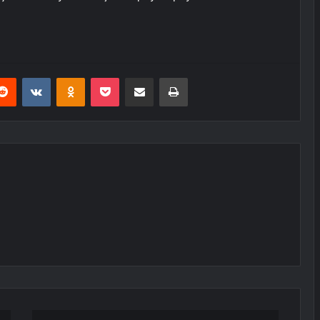
erest
Reddit
VKontakte
Odnoklassniki
Pocket
E-Posta ile paylaş
Yazdır