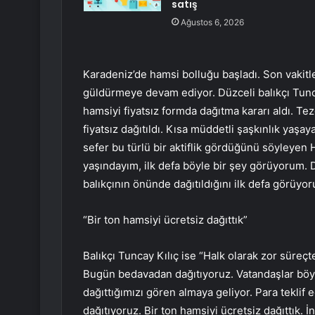
satış
Ağustos 6, 2026
Karadeniz’de hamsi bolluğu başladı. Son vakitle
güldürmeye devam ediyor. Düzceli balıkçı Tunc
hamsiyi fiyatsız formda dağıtma kararı aldı. T
fiyatsız dağıtıldı. Kısa müddetli şaşkınlık yaşay
sefer bu türlü bir aktiflik gördüğünü söyleyen H
yaşındayım, ilk defa böyle bir şey görüyorum. 
balıkçının önünde dağıtıldığını ilk defa görüyo
“Bir ton hamsiyi ücretsiz dağıttık”
Balıkçı Tuncay Kılıç ise “Halk olarak zor süreç
Bugün bedavadan dağıtıyoruz. Vatandaşlar böyle
dağıttığımızı gören almaya geliyor. Para teklif
dağıtıyoruz. Bir ton hamsiyi ücretsiz dağıttık. 