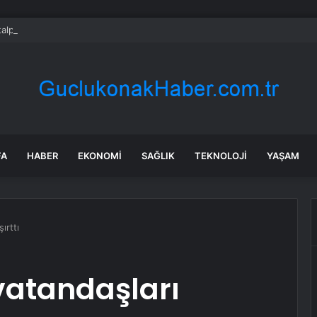
alpine hissesi bugün neden düşüyor?
FA
HABER
EKONOMI
SAĞLIK
TEKNOLOJI
YAŞAM
ırttı
atandaşları