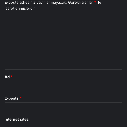
E-posta adresiniz yayınlanmayacak.
Gerekli alanlar
*
ile
işaretlenmişlerdir
Y
o
r
u
m
*
Ad
*
E-posta
*
İnternet sitesi