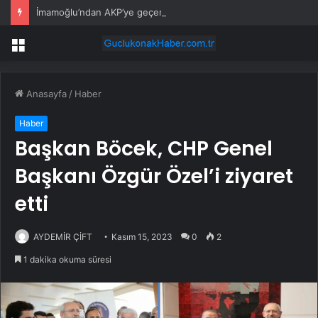
İmamoğlu’ndan AKP’ye geçen belediye başkanlarına tepki
Menü
Anasayfa
/
Haber
Haber
Başkan Böcek, CHP Genel
Başkanı Özgür Özel’i ziyaret
etti
AYDEMİR ÇİFT
Kasım 15, 2023
0
2
1 dakika okuma süresi