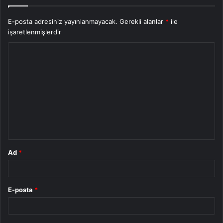
E-posta adresiniz yayınlanmayacak.
Gerekli alanlar
*
ile
işaretlenmişlerdir
Y
o
r
u
m
*
Ad
*
E-posta
*