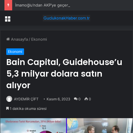
İmamoğlu’ndan AKP’ye geçen belediye başkanlarına tepki
Menü
Anasayfa
/
Ekonomi
Ekonomi
Bain Capital, Guidehouse’u
5,3 milyar dolara satın
alıyor
AYDEMİR ÇİFT
Kasım 6, 2023
0
0
1 dakika okuma süresi