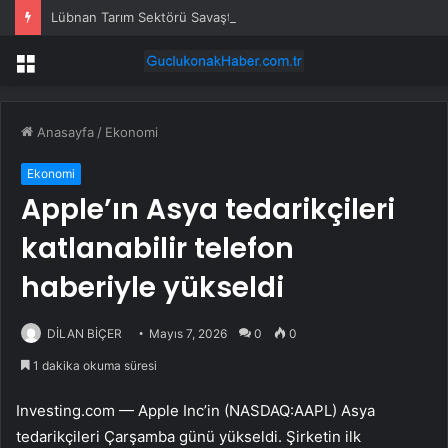
Lübnan Tarım Sektörü Savaşta 530 Milyon Dolar Kaybetti
Menü
Anasayfa
/
Ekonomi
Ekonomi
Apple’ın Asya tedarikçileri
katlanabilir telefon
haberiyle yükseldi
DİLAN BİÇER
Mayıs 7, 2026
0
0
1 dakika okuma süresi
Investing.com — Apple Inc’in (NASDAQ:AAPL) Asya
tedarikçileri Çarşamba günü yükseldi. Şirketin ilk