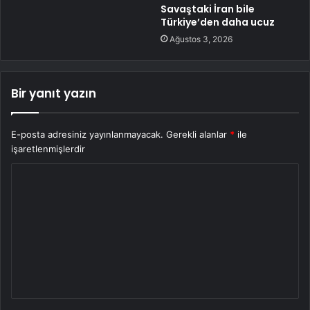
Savaştaki İran bile
Türkiye’den daha ucuz
Ağustos 3, 2026
Bir yanıt yazın
E-posta adresiniz yayınlanmayacak.
Gerekli alanlar
*
ile
işaretlenmişlerdir
Y
o
r
u
m
*