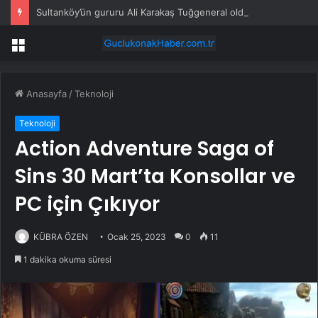
Sultanköy’ün gururu Ali Karakaş Tuğgeneral oldu
Menü
Anasayfa
/
Teknoloji
Teknoloji
Action Adventure Saga of
Sins 30 Mart’ta Konsollar ve
PC için Çıkıyor
KÜBRA ÖZEN
Ocak 25, 2023
0
11
1 dakika okuma süresi