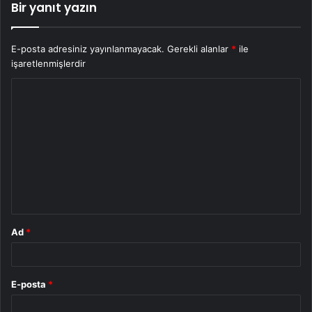
Bir yanıt yazın
E-posta adresiniz yayınlanmayacak.
Gerekli alanlar
*
ile
işaretlenmişlerdir
Y
o
r
u
m
*
Ad
*
E-posta
*